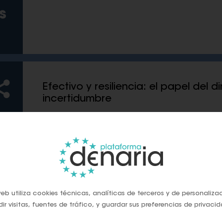
s
Efectivo y resiliencia: el papel del 
incertidumbre
Jun, 2026
En un contexto marcado por tensiones geopo
tecnológicas y riesgos sobre las infraestruct
situarse en el centro del debate. Desde cris
eb utiliza cookies técnicas, analíticas de terceros y de personaliza
Irán hasta la reciente Ley de protección y re
ir visitas, fuentes de tráfico, y guardar sus preferencias de privacid
críticas impulsada en España, distintos e