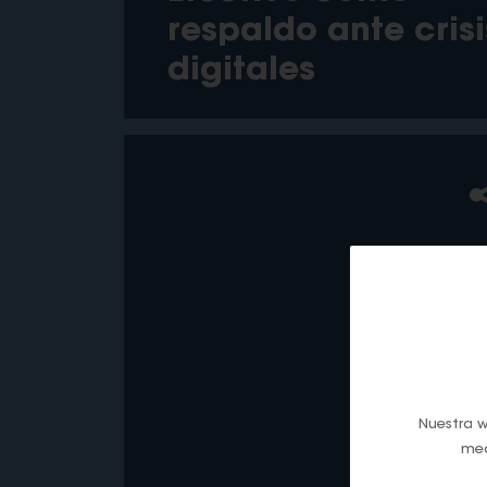
respaldo ante crisi
digitales
Nuestra w
med