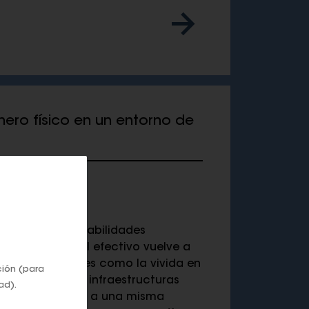
dinero físico en un entorno de
líticas, vulnerabilidades
uras críticas, el efectivo vuelve a
is internacionales como la vivida en
ción (para
siliencia de las infraestructuras
ad).
lementos apuntan a una misma