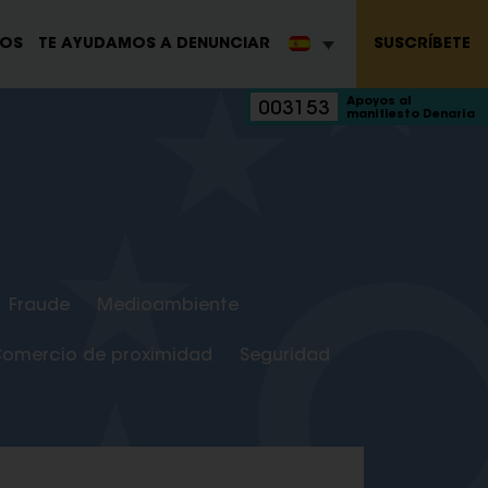
SUSCRÍBETE
ROS
TE AYUDAMOS A DENUNCIAR
Apoyos al
003153
manifiesto Denaria
Fraude
Medioambiente
omercio de proximidad
Seguridad