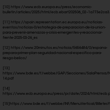
[10]
https://www.ecb.europa.eu/press/economic-
bulletin/articles/2025/html/ecb.ebart202506_02~1a773e2ca3
[11]
https://spain.representation.ec.europa.eu/noticias-
eventos/noticias-0/estrategia-de-preparacion-de-la-union-
para-prevenir-amenazas-y-crisis-emergentes-y-reaccionar-
frente-2025-03-26_es
[12]
https://www.20minutos.es/noticia/5656484/0/espana-
prepara-primer-plan-seguridad-nacional-especifico-para-
riesgo-belico/
[13]
https://www.bde.es/f/webbe/GAP/Secciones/SalaPrensa/No
14.pdf
[14]
https://www.ecb.europa.eu/press/pr/date/2024/html/ecb.p
[15]
https://www.bde.es/f/webbe/INF/MenuVertical/Billetes