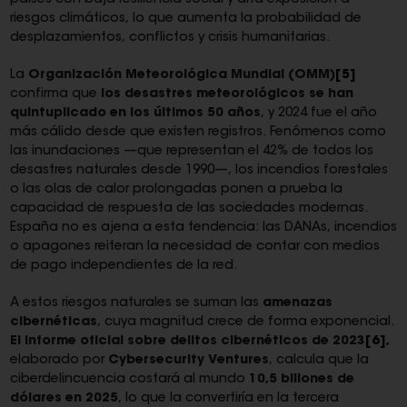
países con baja resiliencia social y alta exposición a
riesgos climáticos, lo que aumenta la probabilidad de
desplazamientos, conflictos y crisis humanitarias.
La
Organización Meteorológica Mundial (OMM)
[5]
confirma que
los desastres meteorológicos se han
quintuplicado en los últimos 50 años
, y 2024 fue el año
más cálido desde que existen registros. Fenómenos como
las inundaciones —que representan el 42% de todos los
desastres naturales desde 1990—, los incendios forestales
o las olas de calor prolongadas ponen a prueba la
capacidad de respuesta de las sociedades modernas.
España no es ajena a esta tendencia: las DANAs, incendios
o apagones reiteran la necesidad de contar con medios
de pago independientes de la red.
A estos riesgos naturales se suman las
amenazas
cibernéticas
, cuya magnitud crece de forma exponencial.
El Informe oficial sobre delitos cibernéticos de 2023
[6]
,
elaborado por
Cybersecurity Ventures
, calcula que la
ciberdelincuencia costará al mundo
10,5 billones de
dólares en 2025
, lo que la convertiría en la tercera