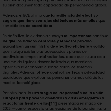
una utilidad psicológica y práctica distintiva, lo que explica
su bien documentada capacidad de permanencia global.
Además, el BCE afirma que
la resiliencia del efectivo
sugiere que tiene ventajas sistémicas más amplias
que
son
difíciles de cuantificar
.
En definitiva, la evidencia subraya
la importancia
continua
de que los bancos centrales y el sector privado
garanticen un suministro de efectivo eficiente y sólido
,
que incluya existencias adecuadas y planes de
continuidad empresarial resilientes, dado que su uso crea
una red de liquidez descentralizada que mantiene
operativa la economía cuando fallan los sistemas
digitales. Además,
ofrece control, certeza y privacidad
,
cualidades que explican su permanencia más allá de los
medios tecnológicos.
Por otro lado, la
Estrategia de Preparación de la Unión
Europea para prevenir amenazas y crisis emergentes y
reaccionar frente a ellas
[11]
presentada en marzo de
2025 —como respuesta a las lecciones de la pandemia, la