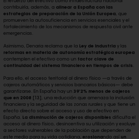
El refuerzo del efectivo como infraestructura nacional
contribuiría, además, a
alinear a España con las
estrategias de preparación de la Unión Europea
, que
promueven la autosuficiencia en servicios esenciales y el
fortalecimiento de los mecanismos de respuesta civil ante
emergencias.
Asimismo, Denaria reclama que la
Ley de Industria
y las
reformas en materia de autonomía estratégica europea
contemplen el efectivo como un
factor clave de
continuidad del sistema financiero en tiempos de crisis
.
Para ello, el acceso territorial al dinero físico —a través de
cajeros automáticos y servicios bancarios básicos— debe
garantizarse. En España hay un
39’2% menos de cajeros
que en 2008
[13]
, una reducción que amenaza la inclusión
financiera y la seguridad de las zonas rurales y que tiene un
efecto directo sobre el acceso y uso de efectivo en
España.
La disminución de cajeros disponibles
dificulta el
acceso al dinero físico, desincentiva su utilización y excluye
a sectores vulnerables de la población que dependen de
este medio para su vida cotidiana,
erosiona
ndo así
un