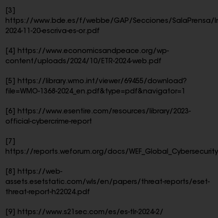
[3]
https://www.bde.es/f/webbe/GAP/Secciones/SalaPrensa/In
2024-11-20-escriva-es-or.pdf
[4]
https://www.economicsandpeace.org/wp-
content/uploads/2024/10/ETR-2024-web.pdf
[5]
https://library.wmo.int/viewer/69455/download?
file=WMO-1368-2024_en.pdf&type=pdf&navigator=1
[6]
https://www.esentire.com/resources/library/2023-
official-cybercrime-report
[7]
https://reports.weforum.org/docs/WEF_Global_Cybersecurit
[8]
https://web-
assets.esetstatic.com/wls/en/papers/threat-reports/eset-
threat-report-h22024.pdf
[9]
https://www.s21sec.com/es/es-tlr-2024-2/