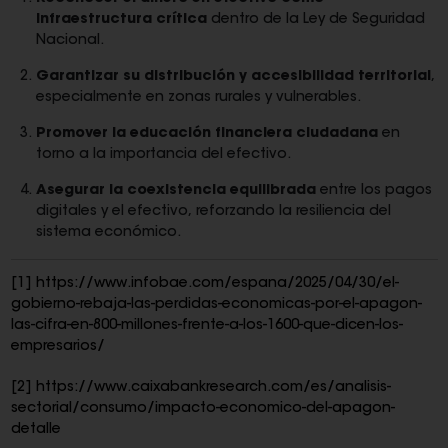
infraestructura crítica
dentro de la Ley de Seguridad
Nacional.
Garantizar su distribución y accesibilidad territorial
,
especialmente en zonas rurales y vulnerables.
Promover la educación financiera ciudadana
en
torno a la importancia del efectivo.
Asegurar la coexistencia equilibrada
entre los pagos
digitales y el efectivo, reforzando la resiliencia del
sistema económico.
[1]
https://www.infobae.com/espana/2025/04/30/el-
gobierno-rebaja-las-perdidas-economicas-por-el-apagon-
las-cifra-en-800-millones-frente-a-los-1600-que-dicen-los-
empresarios/
[2]
https://www.caixabankresearch.com/es/analisis-
sectorial/consumo/impacto-economico-del-apagon-
detalle