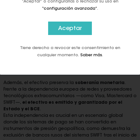
“Aceptar” o configurarlas o rechazar su uso en
privadas o actores extracomunitarios—.
Esta dependencia
“configuración avanzada”
.
genera una vulnerabilidad sistémica
que puede dejar a
millones de ciudadanos sin acceso a su dinero en caso de
crisis.
Aceptar
Por el contrario,
el dinero en efectivo no necesita red,
conexión ni intermediarios
. Su valor es inmediato,
Tiene derecho a revocar este consentimiento en
universal y tangible, y no depende de la infraestructura
cualquier momento.
Saber más
.
tecnológica. En palabras del BCE, es el único instrumento
de pago que “no discrimina, no rastrea y siempre
funciona”.
Además, el efectivo preserva la
soberanía monetaria
.
Frente a la dependencia europea de redes y proveedores
tecnológicos extracomunitarios —como Visa, Mastercard o
SWIFT—,
el efectivo es emitido y garantizado por el
Estado y el BCE
.
Esta independencia es crucial en un escenario global
donde los sistemas de pago se han convertido en
instrumentos de presión geopolítica, como demuestra la
exclusión de bancos rusos del sistema SWIFT tras el inicio de