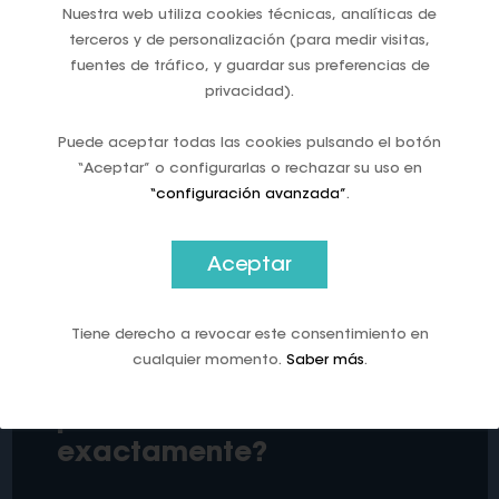
negociación y distorsionan el mercado. Basada
Nuestra web utiliza cookies técnicas, analíticas de
en el Artículo 101 del Tratado de la UE, la
terceros y de personalización (para medir visitas,
decisión marca un precedente al declarar
fuentes de tráfico, y guardar sus preferencias de
ilegales ciertas tarifas internacionales y
privacidad).
corporativas. El caso reabre el debate sobre
cómo equilibrar eficiencia y competencia en el
Puede aceptar todas las cookies pulsando el botón
sistema financiero global.
“Aceptar” o configurarlas o rechazar su uso en
“configuración avanzada”
.
Aceptar
Tiene derecho a revocar este consentimiento en
El euro digital: ¿una
cualquier momento.
Saber más
.
solución a qué
problema
exactamente?