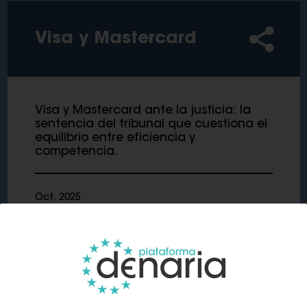
Visa y Mastercard
Visa y Mastercard ante la justicia: la
sentencia del tribunal que cuestiona el
equilibrio entre eficiencia y
competencia.
Oct, 2025
El
Competition Appeal Tribunal
del Reino Unido
dictó el 27 de junio de 2025 una sentencia
contra Visa y Mastercard por imponer tarifas
que violan las leyes de competencia. El tribunal
señaló que estas comisiones limitan la