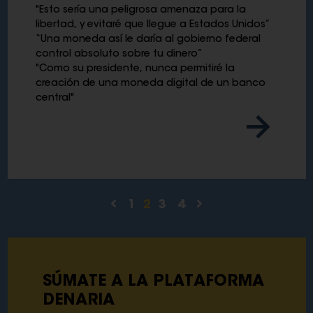
"Esto sería una peligrosa amenaza para la
libertad, y evitaré que llegue a Estados Unidos”
“Una moneda así le daría al gobierno federal
control absoluto sobre tu dinero”
"Como su presidente, nunca permitiré la
creación de una moneda digital de un banco
central"
1
2
3
4
SÚMATE A LA PLATAFORMA
DENARIA