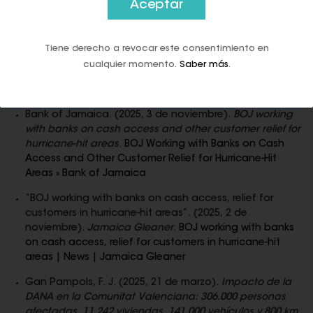
necesita red, energía ni conexión: el efectivo
. Es el
Aceptar
recurso material inmediato, directo y físico del que las
familias pueden depender.
Tiene derecho a revocar este consentimiento en
cualquier momento.
Saber más
.
Fuentes empleadas:
Bank of Jamaica. (2025, 3 de noviembre).
BOJ working
with banks on cash access and other customer relief for
hurricane-hit areas
.
BOJ Working with Banks on Cash
Access and Other Customer Relief for Hurricane-Hit
Areas » Bank of Jamaica
“BOJ working with banks on cash access, relief for
customers in hurricane-hit areas”. (2025, 2 de
noviembre).
Jamaica Gleaner
.
BOJ working with banks
on cash access, relief for customers in hurricane-hit
areas | News | Jamaica Gleaner
Gan Pampols, F. J. (2025, 21 de marzo).
Impacto de la
DANA en la Comunitat Valenciana: 306.000 personas
afectadas, 11.242 viviendas, 141.000 vehículos y 800 km