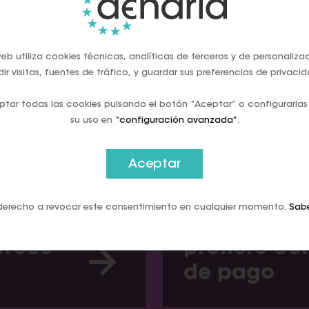
Parece que
eb utiliza cookies técnicas, analíticas de terceros y de personaliza
ir visitas, fuentes de tráfico, y guardar sus preferencias de privacid
tar todas las cookies pulsando el botón “Aceptar” o configurarlas
Denaria en lo
su uso en
“configuración avanzada”
.
Aceptar
tal -
El Imparcial
derecho a revocar este consentimiento en cualquier momento.
Sab
los
no ha muert
crece
prefiere c
de pago