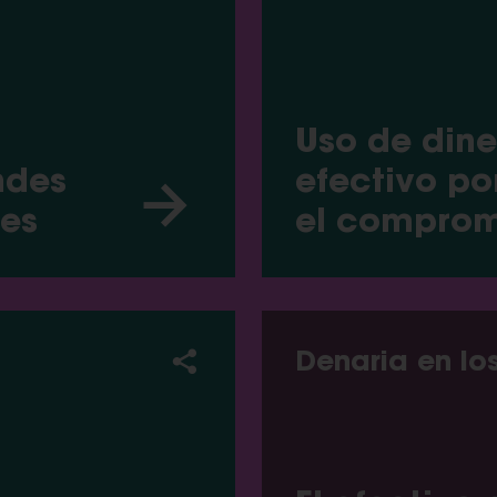
Uso de dine
ndes
efectivo por
les
el compro
Denaria en lo