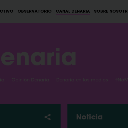
ECTIVO
OBSERVATORIO
CANAL DENARIA
SOBRE NOSOT
enaria
ia
Opinión Denaria
Denaria en los medios
#NoM
Noticia