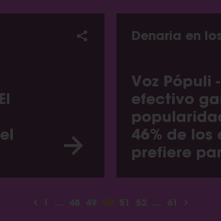
Denaria en lo
Voz Pópuli -
El
efectivo g
popularida
el
46% de los 
prefiere pa
1
…
48
49
50
51
52
…
61