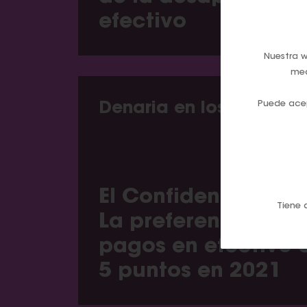
efectivo
Nuestra w
med
Puede acep
Denaria en los medios
El Confidencial Digi
Tiene 
La preferencia por 
pagos en efectivo 
5 puntos en 2021