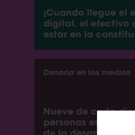
¡Cuando llegue el 
digital, el efectivo
estar en la constitu
Denaria en los medios
Nueve de cada die
personas está en c
de la desaparición