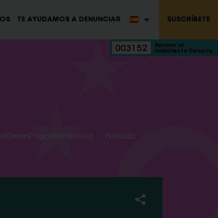
SUSCRÍBETE
ROS
TE AYUDAMOS A DENUNCIAR
Apoyos al
003152
manifiesto Denaria
eDejanPagarEnEfectivo
Noticia