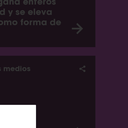
 gana enteros
id y se eleva
omo forma de
s medios
fectivo?