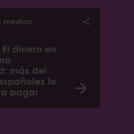
s medios
 El dinero en
ana
d: más del
españoles lo
ra pagar