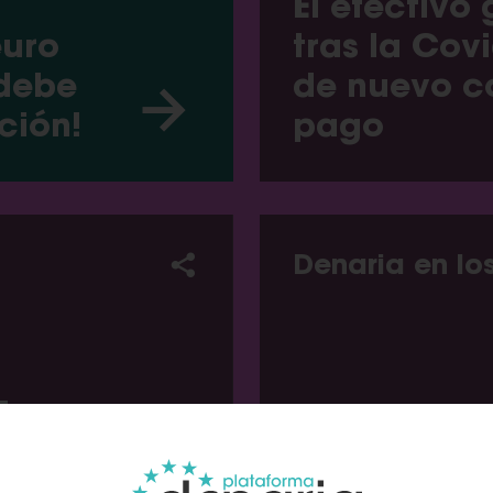
El efectivo
euro
tras la Cov
 debe
de nuevo c
ción!
pago
Denaria en lo
z
ontra
 del
¿Adiós al e