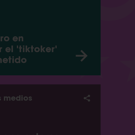
ro en
 el 'tiktoker'
metido
s medios