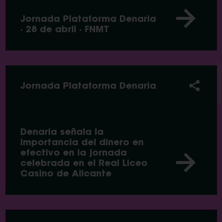
Jornada Plataforma Denaria
· 28 de abril · FNMT
Jornada Plataforma Denaria
Denaria señala la
importancia del dinero en
efectivo en la jornada
celebrada en el Real Liceo
Casino de Alicante