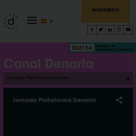
SUSCRÍBETE
Apoyos al
003154
manifiesto Denaria
Canal Denaria
Jornada Plataforma Denaria
Jornada Plataforma Denaria