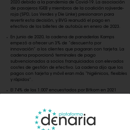
2020 debido a la pandemia de Covid-19. La asociación
de pasajeros IGEB y miembros de la coalición rojiverde-
roja (SPD, Los Verdes y Die Linke) presionaron para
revertir esta decisión, y BVG reanudó el pago en
efectivo de los billetes de autobús en enero de 2023.
En junio de 2020, la cadena de panaderías Kamps
empezó a ofrecer un 3% de “descuento por
innovación” a los clientes que pagaran con tarjeta. La
cadena proporcionó terminales de pago
subvencionados a socios franquiciados con elevados
costes de gestión de efectivo. La cadena dijo que los
pagos con tarjeta y móvil eran más “higiénicos, flexibles
y rápidos”.
El 74% de los 1.007 encuestados por Bitkom en 2021
dijeron que querían poder hacer pagos digitales en
todas partes. “Necesitamos una verdadera libertad de
elección a la hora de pagar. No se trata de deshacerse
del efectivo, sino de darle libertad a los clientes para
decidir cómo quieren pagar en cualquier lugar. Nadie
debería verse obligado a llevar efectivo encima todo el