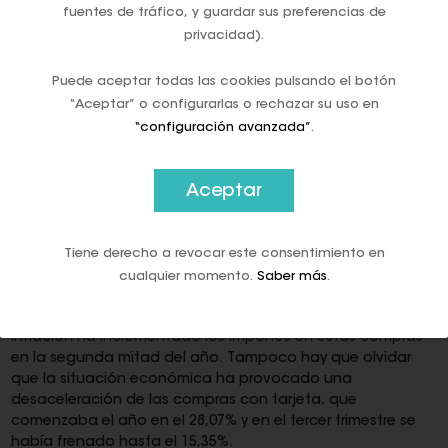
incremento de 2,3 millones entre enero y septiembre de
fuentes de tráfico, y guardar sus preferencias de
2021.
privacidad).
Las cifras del Banco de España muestran también un ligero
Puede aceptar todas las cookies pulsando el botón
descenso de las tarjetas de débito, de 410.000 unidades
“Aceptar” o configurarlas o rechazar su uso en
hasta los 47,12 millones, frente a un aumento de las
tarjetas de crédito de 560.000 unidades, hasta los 41,02
“configuración avanzada”
.
millones de este tipo de medio de pago.
Efecto inflación
Aceptar
Las operaciones de compras en terminales de punto de
Tiene derecho a revocar este consentimiento en
venta (TPV) habían finalizado en los 195.246 millones de
euros, mientras la contabilidad del año pasado registraba
cualquier momento.
Saber más
.
170.911,23 millones de euros. Este dato no recoge el cuarto
trimestre del año, aunque no debe olvidarse que la
inflación ha incrementado los importes en estas compras
en la segunda mitad del año. Tampoco hay que olvidar
que la situación económica ha provocado una
desaceleración de las compras con tarjeta, que
comenzaba el año en el 28,07% y en el tercer trimestre se
había frenado hasta el 15,35%.