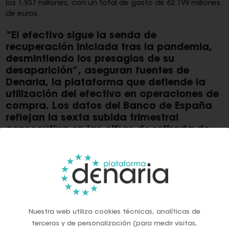
los 1.937 millones, con un total de gasto de 62.199 millones
de euros.
“El efectivo sigue la senda de
recuperación iniciada tras la pandemia,
desmintiendo los presagios de su
desaparición”, aseguran fuentes de
Denaria, la plataforma que defiende la
utilización del efectivo en operaciones de
compra. Los datos del Banco de España
reflejan la sexta subida trimestral
consecutiva en las cifras de retirada de
fondos en cajeros, desde el segundo
trimestre de 2021, tanto en operaciones
como en volumen.
El parque de cajeros se ha reducido en 1.300 unidades en
los nueve primeros meses del año pasado hasta un total
de 2,362 millones de cajeros. Mientras tanto, el número de
Nuestra web utiliza cookies técnicas, analíticas de
TPV creció a un ritmo superior al 8%, lo que supuso un
terceros y de personalización (para medir visitas,