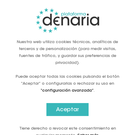
autonomía financiera en escenarios de crisis y su uso
debería fomentarse como medida de resiliencia.
En este sentido, el 15% de la población sitúa el efectivo
como el segundo recurso más importante en una situación
de crisis, tras el agua y los alimentos básicos (60%), por
encima incluso de la salud y medicamentos (11%) o la
Nuestra web utiliza cookies técnicas, analíticas de
energía e iluminación (6%).
terceros y de personalización (para medir visitas,
fuentes de tráfico, y guardar sus preferencias de
Asimismo, la encuesta resalta que tres de cada cuatro
personas (74%) consideran que el dinero físico es
privacidad).
importante en su día a día, alcanzando el nivel más alto
desde 2021, y que su uso diario se concentra
Puede aceptar todas las cookies pulsando el botón
especialmente entre las rentas más bajas y las
“Aceptar” o configurarlas o rechazar su uso en
generaciones de mayor edad, puesto que el 52% de los
“configuración avanzada”
.
españoles con ingresos inferiores a 1.200 euros utiliza el
efectivo como principal método de pago, mientras que
entre las rentas altas predomina la tarjeta.
Aceptar
Además, las personas con discapacidad y quienes
cuentan con estudios primarios declaran sentirse más
Tiene derecho a revocar este consentimiento en
cómodas utilizando efectivo que otros medios de pago.