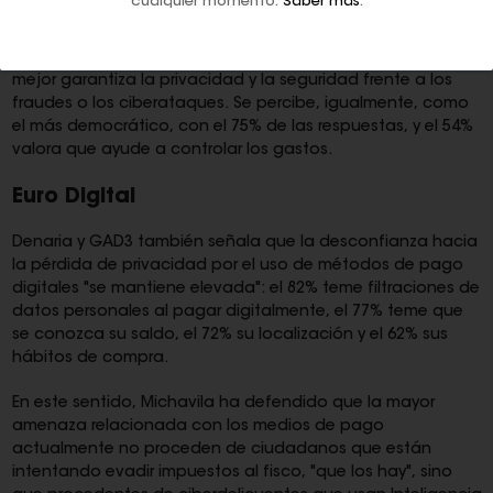
cualquier momento.
Saber más
.
En cuanto a los aspectos positivos, el 74% de los
españoles cree que el efectivo es el medio de pago que
mejor garantiza la privacidad y la seguridad frente a los
fraudes o los ciberataques. Se percibe, igualmente, como
el más democrático, con el 75% de las respuestas, y el 54%
valora que ayude a controlar los gastos.
Euro Digital
Denaria y GAD3 también señala que la desconfianza hacia
la pérdida de privacidad por el uso de métodos de pago
digitales "se mantiene elevada": el 82% teme filtraciones de
datos personales al pagar digitalmente, el 77% teme que
se conozca su saldo, el 72% su localización y el 62% sus
hábitos de compra.
En este sentido, Michavila ha defendido que la mayor
amenaza relacionada con los medios de pago
actualmente no proceden de ciudadanos que están
intentando evadir impuestos al fisco, "que los hay", sino