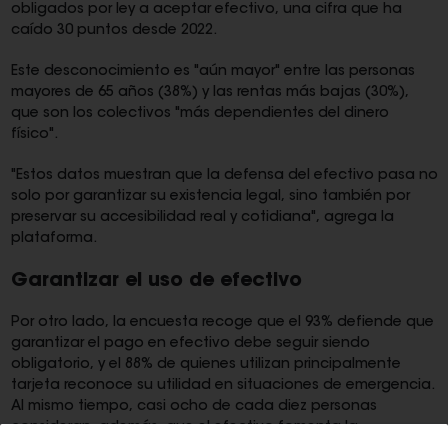
obligados por ley a aceptar efectivo, una cifra que ha
caído 30 puntos desde 2022.
Este desconocimiento es "aún mayor" entre las personas
mayores de 65 años (38%) y las rentas más bajas (30%),
que son los colectivos "más dependientes del dinero
físico".
"Estos datos muestran que la defensa del efectivo pasa no
solo por garantizar su existencia legal, sino también por
preservar su accesibilidad real y cotidiana", agrega la
plataforma.
Garantizar el uso de efectivo
Por otro lado, la encuesta recoge que el 93% defiende que
garantizar el pago en efectivo debe seguir siendo
obligatorio, y el 88% de quienes utilizan principalmente
tarjeta reconoce su utilidad en situaciones de emergencia.
Al mismo tiempo, casi ocho de cada diez personas
consideran, además, que el efectivo fomenta la