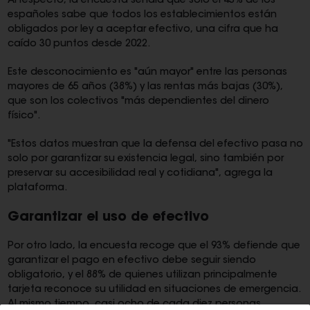
Al respecto, la encuesta señala que solo el 43% de los
españoles sabe que todos los establecimientos están
obligados por ley a aceptar efectivo, una cifra que ha
caído 30 puntos desde 2022.
Este desconocimiento es "aún mayor" entre las personas
mayores de 65 años (38%) y las rentas más bajas (30%),
que son los colectivos "más dependientes del dinero
físico".
"Estos datos muestran que la defensa del efectivo pasa no
solo por garantizar su existencia legal, sino también por
preservar su accesibilidad real y cotidiana", agrega la
plataforma.
Garantizar el uso de efectivo
Por otro lado, la encuesta recoge que el 93% defiende que
garantizar el pago en efectivo debe seguir siendo
obligatorio, y el 88% de quienes utilizan principalmente
tarjeta reconoce su utilidad en situaciones de emergencia.
Al mismo tiempo, casi ocho de cada diez personas