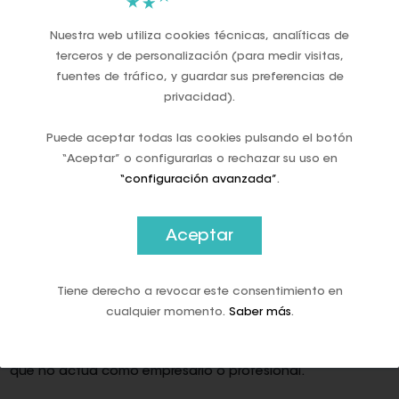
PAGOS EN EFECTIVO?
La normativa vigente establece un régimen sancionador
Nuestra web utiliza cookies técnicas, analíticas de
severo en caso de incumplimiento de dichas prohibiciones
terceros y de personalización (para medir visitas,
de pago en efectivo. Y considera infractores tanto el
fuentes de tráfico, y guardar sus preferencias de
pagador como el que recibe la cantidad en efectivo.
privacidad).
Dado que de la sanción que pudiera imponerse
responderían ambos de forma solidaria. Pudiendo también
Puede aceptar todas las cookies pulsando el botón
quedar exonerado de dicha responsabilidad cualquiera de
“Aceptar” o configurarlas o rechazar su uso en
las partes. Si denuncia ante Hacienda la operación
“configuración avanzada”
.
realizada, en el plazo de tres meses, identificando a la otra
parte y el importe de la transacción.
Aceptar
Las sanciones que por tal motivo puedan imponerse tienen
la consideración de graves. Y consistirán en una multa
pecuniaria proporcional del 25% por ciento de la base de
Tiene derecho a revocar este consentimiento en
la sanción. Que actualmente se establece en la cuantía
cualquier momento.
Saber más
.
pagada en efectivo en las operaciones de importe igual o
superior a 1.000 euros. O de 10.000 euros o más si el
pagador es persona física, sin residencia fiscal en España y
que no actúa como empresario o profesional.