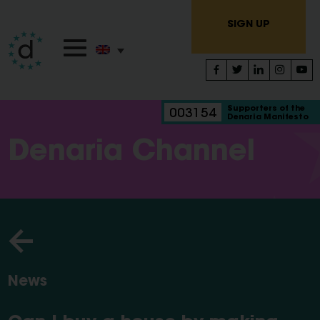
SIGN UP
Supporters of the
003154
Denaria Manifesto
Denaria Channel
News