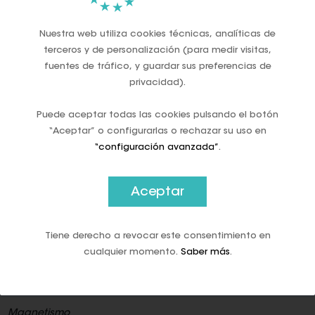
país emisor rodeados por las doce estrellas de la bandera
europea", asegura el BdE.
Nuestra web utiliza cookies técnicas, analíticas de
terceros y de personalización (para medir visitas,
Alineamiento
fuentes de tráfico, y guardar sus preferencias de
Al sostener la moneda entre dos dedos y girarla sobre su
privacidad).
eje, las imágenes de ambas caras deben estar
correctamente alineadas en sentido vertical. A esto se le
Puede aceptar todas las cookies pulsando el botón
llama giro moneda.
“Aceptar” o configurarlas o rechazar su uso en
“configuración avanzada”
.
Concordancia
El Banco recomienda poner el foco en la cara donde
Aceptar
aparece el mapa europeo. Desde el 2007, la ilustración
cambió ligeramente para incluir a todo el continente y no
solo a los de la Unión Europea. Por lo tanto, si la fecha de
Tiene derecho a revocar este consentimiento en
acuñación es posterior a 2007, debemos buscar en la otra
cualquier momento.
Saber más
.
cara el mapa completo de Europa.
La fecha de acuñación se encuentra en la cara nacional.
Magnetismo