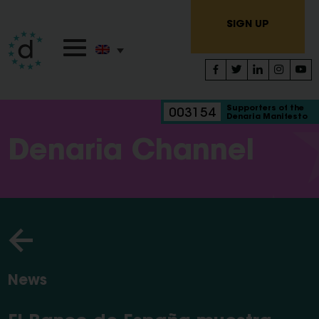
SIGN UP
Supporters of the
003154
Denaria Manifesto
Denaria Channel
News