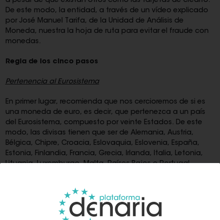
a pesar de que existan otros como las tarjetas de crédito.
De este modo, la entidad, a través de un vídeo explicado
por José Manuel Tarifa, de la Unidad de Análisis de
Moneda, nuestra la hoja de ruta para evitar el fraude con
monedas.
Regla de los cinco pasos
Pertenencia al Eurosistema
En primer lugar, recomienda que nos cercioremos de si es
una moneda de euro, es decir, que pertenezca a un país
del Eurosistema, compuesto por veinte Estados. De este
modo, las divisas tienen que ser de Alemania, Austria,
Bélgica, Chipre, Croacia, Eslovaquia, Eslovenia, España,
Estonia, Finlandia, Francia, Grecia, Irlanda, Italia, Letonia,
Lituania, Luxemburgo, Malta, Países Bajos o Portugal.
"En todas las monedas de euro, en una de sus caras,
aparece el valor de la moneda, la palabra "euro" o
"eurocent" y el mapa de Europa; y en la cara nacional, el
año de acuñación y una imagen que lo identifica con el