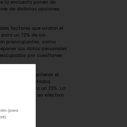
 de la encuesta ponen de
ner de distintas opciones
ales factores que avalan el
e para un 72% de los
eran preocupantes, como
exponer sus datos personales
 preocupados por cuestiones
al motivo para mantener el
% de los entrevistados,
endeudarse, para un 73%. La
ar que el dinero en efectivo
ción (para
ad).