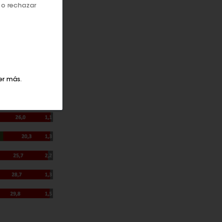
 o rechazar
er más
.