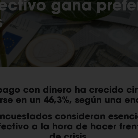
fectivo gana prefe
s
pago con dinero ha crecido ci
arse en un 46,3%, según una e
ncuestados consideran esencia
fectivo a la hora de hacer fren
de crisis.