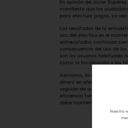
En opinión de Javier Rupérez
manifiesto que los ciudadan
para efectuar pagos, ya sea 
Los resultados de la encuest
uso del efectivo es el mante
entrevistados continúan sie
consecuencia del uso de las
son los usuarios habituales 
como la localización y los 
Asimismo, la encuesta revela
dinero en efectivo y no susti
seguido de que es la forma 
eficiencia también es un fact
debe mantenerse porque es 
Nuestra w
med