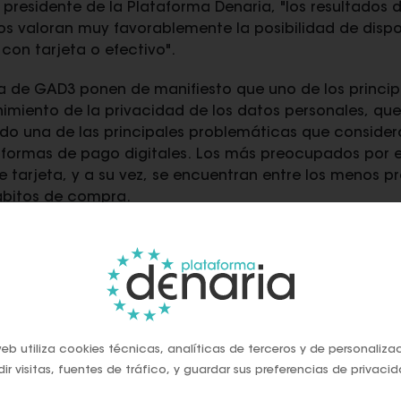
, presidente de la Plataforma Denaria, "los resultados
os valoran muy favorablemente la posibilidad de dispo
con tarjeta o efectivo".
a de GAD3 ponen de manifiesto que uno de los princip
nimiento de la privacidad de los datos personales, qu
ndo una de las principales problemáticas que consid
 formas de pago digitales. Los más preocupados por 
de tarjeta, y a su vez, se encuentran entre los menos
hábitos de compra.
 que el bajo riesgo de fraude al usuario es el princip
tuirlo por las nuevas formas de pago digital para el 75
de pago que más ayuda a controlar los gastos y a no 
or que considera el 69% de los entrevistados, al estim
el único medio de pago que siempre funciona.
eb utiliza cookies técnicas, analíticas de terceros y de personaliza
ir visitas, fuentes de tráfico, y guardar sus preferencias de privacid