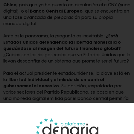
China
, país que ya ha puesto en circulación el e-CNY (yuan
digital), o el
Banco Central Europeo
, que se encuentra en
una fase avanzada de preparación para su propia
moneda digital.
Ante este panorama, la pregunta es inevitable:
¿Está
Estados Unidos defendiendo la
libertad monetaria o
quedándose al margen del futuro financiero global?
¿Cuáles son los riesgos reales que ve Estados Unidos que le
llevan desconfiar de un sistema que promete ser el futuro?
Para el actual presidente estadounidense, la clave está en
la
libertad individual y el miedo
de un control
gubernamental excesivo
. Su posición, respaldada por
varios sectores del Partido Republicano, se basa en que
una moneda digital emitida por el banco central permitiría
al Estado rastrear todas las transacciones financieras de
los ciudadanos,
acabando
con la privacidad que el uso
del efectivo aún ofrece.
"Una CBDC podría ser usada para vigilar, restringir e