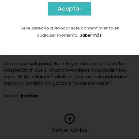
2024.
Aceptar
La Federación de Banca y Pagos de Irlanda (BPFI, en inglés)
advirtió de que la nueva ley traslada más responsabilidad
Tiene derecho a revocar este consentimiento en
a los tres grandes bancos nacionales -AIB, Bank of Ireland y
cualquier momento.
Saber más
.
PTSB- para asegurar su cumplimiento, pese a que sostiene
que solo controlan en torno a un tercio de la
infraestructura de cajeros del país.
Su consejo delegado, Brain Hayes, declaró al diario 'Irish
Independent' que si otros proveedores independientes,
como Brink's o Euronet, eliminan cajeros o abandonan el
mercado, estarán obligados a "cubrir ese vacío".
Fuente:
Infobae
Volver arriba