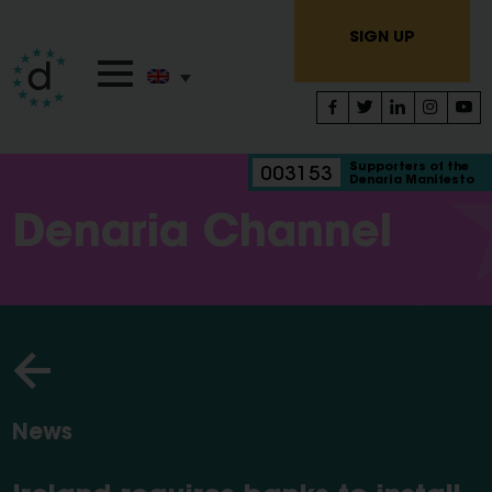
SIGN UP
Supporters of the
003153
Denaria Manifesto
Denaria Channel
News