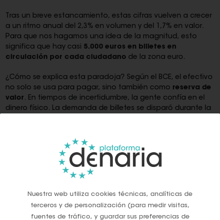
Tras un breve estancamiento, estas cifras vuelven a crecer
a un ritmo anual del 2,3% en volumen y del 1,7% en valor.
Para que nos hagamos una idea de la magnitud, esto
significa que hay casi
5.000 euros en billetes en
circulación por cada ciudadano
de la zona euro.
¿Cómo se explica esta paradoja? Según el BCE, el efectivo
no solo se usa para pagar, sino también como
reserva de
valor
. En tiempos de incertidumbre, la gente confía en el
dinero físico. La demanda de billetes se disparó durante la
crisis financiera de 2008, la crisis de deuda europea y la
pandemia de la COVID-19, demostrando su importancia
como refugio en momentos turbulentos.
El salvavidas en caso de crisis (y la
lucha contra el "no se acepta
efectivo")
Nuestra web utiliza cookies técnicas, analíticas de
terceros y de personalización (para medir visitas,
El BCE subraya un papel del efectivo que a menudo
olvidamos: es la única forma de pago resiliente. Funciona
fuentes de tráfico, y guardar sus preferencias de