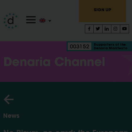
SIGN UP
Supporters of the
003152
Denaria Manifesto
Denaria Channel
News