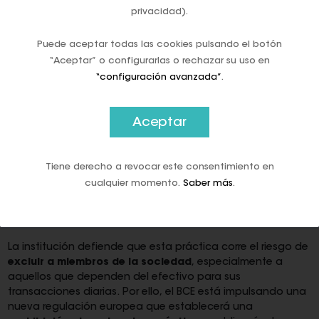
incluso cuando los sistemas de pago electrónico se caen
privacidad).
por
cortes de luz, fallos de internet o ciberataques
. El
reciente
apagón en la Península Ibérica
, recuerda el BCE,
Puede aceptar todas las cookies pulsando el botón
demostró una vez más que el dinero físico, al no depender
“Aceptar” o configurarlas o rechazar su uso en
de la tecnología, es el único en el que siempre se puede
“configuración avanzada”
.
confiar.
Por esta y otras razones, la institución se opone
Aceptar
frontalmente a la práctica, cada vez más extendida, de
que los comercios se nieguen a aceptar pagos en
efectivo. Según el BCE, los carteles de "no se acepta
Tiene derecho a revocar este consentimiento en
efectivo" no solo son "indeseables" porque restringen la
cualquier momento.
Saber más
.
libertad de elección del consumidor, sino que son
"fundamentalmente inconsistentes con el estatus de
curso legal del euro"
.
La institución defiende que esta práctica corre el riesgo de
excluir a miembros de la sociedad
, especialmente a
aquellos que dependen del efectivo para sus
transacciones diarias. Por ello, el BCE está impulsando una
nueva regulación europea que establecerá una