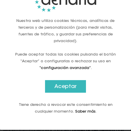
con mayor rigidez normativa respecto al uso de efectivo.
Actualmente:
Nuestra web utiliza cookies técnicas, analíticas de
España: 1.000 €
terceros y de personalización (para medir visitas,
Croacia: 10.000 €
fuentes de tráfico, y guardar sus preferencias de
privacidad).
Italia: 5.000 €
Puede aceptar todas las cookies pulsando el botón
Alemania: Sin límite legal, aunque se estudia establecer
“Aceptar” o configurarlas o rechazar su uso en
uno en 5.000 €
“configuración avanzada”
.
Portugal: 3.000 €
Aceptar
Grecia: 1.500 €
Francia: 1.000 € para residentes, 10.000 € para turistas
Tiene derecho a revocar este consentimiento en
En defensa del efectivo y contra el euro
cualquier momento.
Saber más
.
digital: una cuestión de libertad
Madrid Foro Empresarial también
advierte del peligro
que