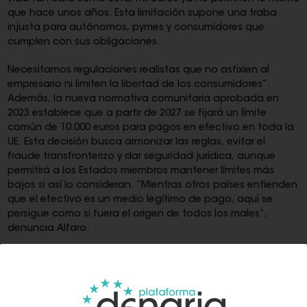
que hace unos años. Esta limitación supone una traba
injusta para autónomos, pymes y consumidores que
cumplen con sus obligaciones.
Necesitamos regulaciones realistas que no asfixien al
empresario ni limiten la libertad de los consumidores”.
Además, la nueva normativa comunitaria aprobada en
2023 establece que a partir de 2027 se fijará un límite
común de 10.000 euros para pagos en efectivo en toda la
UE. Esta decisión busca armonizar las reglas, evitar el
fraude transfronterizo y dar seguridad jurídica, aunque
permitirá a los Estados miembros mantener límites más
bajos si así lo consideran. “Mientras otros países entienden
que el efectivo es un medio legítimo de pago, aquí se
persigue como si fuera el origen de todos los males”,
denuncia Alfaro.
"No se puede seguir legislando de espaldas a la realidad
económica y al funcionamiento diario de miles de
empresas”.
Una normativa más restrictiva que en la
mayoría de Europa España se encuentra entre los países