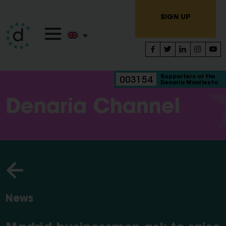
SIGN UP
Supporters of the
003154
Denaria Manifesto
Denaria Channel
News