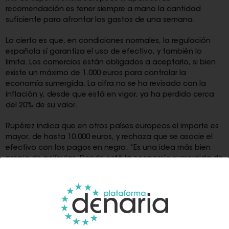
recomendación es tener siempre a mano la cantidad
suficiente para afrontar los gastos de una semana.
Lo cierto es que, en condiciones normales, la regulación
española sí garantiza el uso de efectivo, y también lo
limita. Los comercios están obligados a aceptarlo, si bien
existe un máximo de 1.000 euros para controlar la
economía sumergida. La cifra no se ha revisado con la
inflación y, desde que está en vigor, ya ha perdido cerca
del 20% de su valor.
Rupérez indica que en otros países europeos el importe es
mayor, de hasta 10.000 euros, y rechaza que se asocie el
efectivo con los pagos en negro. “Es una idea más bien
propia de películas. Donde está la economía sumergida de
manera abrumadora es en el sistema digital”, asegura.
El BCE calcula que cada año se hacen pagos por valor de
240 billones de euros en la zona euro, frente a los 1,6
billones de monedas y billetes en circulación. España
figura, en realidad, entre los países que aún conservan un