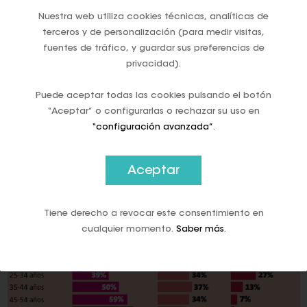
mayor uso de efectivo, solo por detrás de Italia, Malta,
Nuestra web utiliza cookies técnicas, analíticas de
Austria y Eslovenia. Los países nórdicos fueron los más
terceros y de personalización (para medir visitas,
ágiles al prescindir de él y ahora están recorriendo el
fuentes de tráfico, y guardar sus preferencias de
camino inverso ante la amenaza rusa.
privacidad).
Puede aceptar todas las cookies pulsando el botón
“Aceptar” o configurarlas o rechazar su uso en
“configuración avanzada”
.
Aceptar
Tiene derecho a revocar este consentimiento en
cualquier momento.
Saber más
.