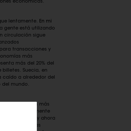
ciones económicas.
nque lentamente.
En mi
 gente está utilizando
n circulación sigue
vanzados
 para transacciones y
economías más
esenta más del 20% del
billetes. Suecia, en
a caído a alrededor del
o del mundo.
valores sociales más
 influyen fuertemente
s. Escandinavia y ahora
l mundo. Mientras