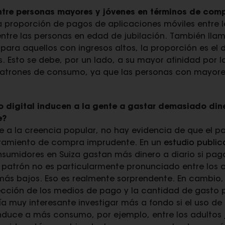
entre personas mayores y jóvenes en términos de co
 proporción de pagos de aplicaciones móviles entre l
ntre las personas en edad de jubilación. También llam
 para aquellos con ingresos altos, la proporción es el
 Esto se debe, por un lado, a su mayor afinidad por l
 patrones de consumo, ya que las personas con mayore
 digital inducen a la gente a gastar demasiado din
e?
 a la creencia popular, no hay evidencia de que el p
tamiento de compra imprudente. En un
estudio publi
sumidores en Suiza gastan más dinero a diario si pa
e patrón no es particularmente pronunciado entre los 
 más bajos. Eso es realmente sorprendente. En cambio
lección de los medios de pago y la cantidad de gasto 
ría muy interesante investigar más a fondo si el uso d
duce a más consumo, por ejemplo, entre los adultos 