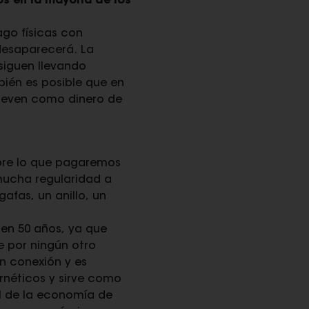
s en la mayoría de los
go físicas con
desaparecerá. La
siguen llevando
bién es posible que en
 lleven como dinero de
obre lo que pagaremos
mucha regularidad a
gafas, un anillo, un
 en 50 años, ya que
 por ningún otro
n conexión y es
ernéticos y sirve como
al de la economía de