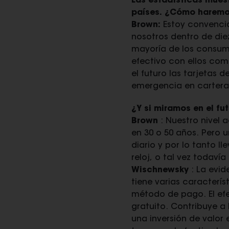
Las estadísticas muest
países. ¿Cómo haremo
Brown:
Estoy convencid
nosotros dentro de die
mayoría de los consumi
efectivo con ellos com
el futuro las tarjetas 
emergencia en carteras 
¿Y si miramos en el fu
Brown
: Nuestro nivel 
en 30 o 50 años. Pero
diario y por lo tanto l
reloj, o tal vez todavía
Wischnewsky
: La evid
tiene varias caracter
método de pago. El efe
gratuito. Contribuye a 
una inversión de valor