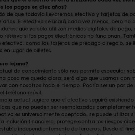
ran que el efectivo se está utilizando cada vez meno
s los pagos en diez años?
o de que todavía llevaremos efectivo y tarjetas de pa
z años. El efectivo se usará cada vez menos, pero no 
dores, que ya sólo utilizan medios digitales de pago, 
o reserva si los pagos electrónicos no funcionan. Tam
de efectivo, como las tarjetas de prepago o regalo, se
en lugar de billetes.
turo lejano?
actual de conocimiento sólo nos permite especular s
 una cosa me queda clara: será algo que usamos con 
levar con nosotros todo el tiempo. Podría ser un par de 
 el teléfono móvil.
encia actual sugiere que el efectivo seguirá existiendo
ísticas que no pueden ser reemplazadas completamente
ctivo es universalmente aceptado, se puede utilizar si
la inclusión financiera, protege contra los riesgos cib
 estable independientemente de terceros. Desde el fin