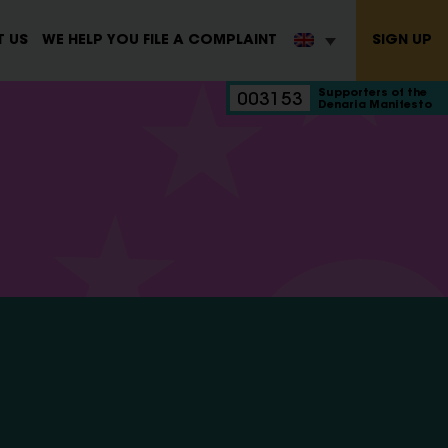
SIGN UP
 US
WE HELP YOU FILE A COMPLAINT
Supporters of the
003153
Denaria Manifesto