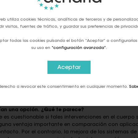
n tienen valores de confianza más bajos y, en alguno
aciones sobre la protección y la seguridad de los da
 de pago está fuertemente influenciado por los hábitos
eb utiliza cookies técnicas, analíticas de terceros y de personaliza
n método de pago diferente al habitual si no veo ning
ir visitas, fuentes de tráfico, y guardar sus preferencias de privacid
tar todas las cookies pulsando el botón “Aceptar” o configurarlas
 cambiar tales hábitos?
su uso en
“configuración avanzada”
.
 el banco o correos para hacer un depósito en cuenta
ie le gusta esperar en el mostrador. Así que la mayorí
 hábito tan pronto como se establecieron opciones d
Aceptar
. Los efectos de red también juegan un papel import
io, como las aplicaciones de pago móvil o cuanto más
derecho a revocar este consentimiento en cualquier momento.
Sab
s que renuncie a mi hábito anterior.
tes, es decir, las opciones de pago portátiles o los
rían una opción. ¿Qué te parece?
 es cuestionable si tales intervenciones en el cuerpo
nguna ventaja importante en comparación con aplicac
ntacto. Por el contrario, la mejora de los sistemas d