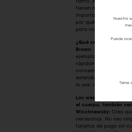
tanto, Alemania y Japó
tienen mayores preocup
importante: el proceso
Nuestra w
por qué debería usar u
med
para mí?
Puede acep
¿Qué se necesita para
Brown
: Hacer cola en
ejemplo de esto. A nad
rápidamente salió del
convenientes y rápidas
extendido es un servic
Tiene 
lo use, más probable e
Los wearables o implan
el cuerpo, también se
Wischnewsky:
Creo que
necesarias. No veo ni
tarjetas de pago sin co