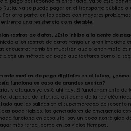
ue el pago por reconocimiento facial ya se está convir
o Rusia, ya se puede pagar en el transporte público
. Por otra parte, en los países con mayores problema
 enfrenta una resistencia considerable.
jan rastros de datos. ¿Esto inhibe a la gente de pag
 miedo a los rastros de datos tenga un gran impacto 
Las encuestas también muestran que el anonimato e
e elegir un método de pago que factores como la segu
almente medios de pago digitales en el futuro, ¿có
avía funciona en caso de grandes averías?
erías y ataques ya está ahí hoy. El funcionamiento de 
tc. depende de Internet, así como de la red eléctric
ado que las salidas en el supermercado de repente n
ricas poco fiables, los generadores de emergencia est
i nada funciona en absoluto, soy un poco nostálgico de
 pagar más tarde, como en los viejos tiempos.