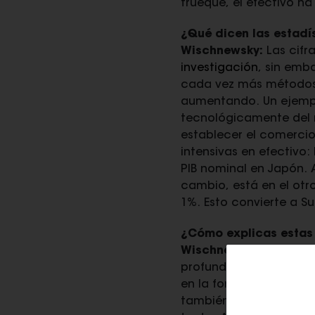
trueque, el efectivo h
¿Qué dicen las estadís
Wischnewsky:
Las cifr
investigación
, sin emb
cada vez más métodos d
aumentando. Un ejempl
tecnológicamente del m
establecer el comerci
intensivas en efectivo
PIB nominal en Japón. 
cambio, está en el otro
1%. Esto convierte a S
¿Cómo explicas estas 
Wischnewsky:
Creo que
profundos. La confianza
en la forma en que los
también China tienen l