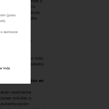
s casos, declinando y
tos. Otro aspecto
. En otras palabras,
ción (para
una ventaja en ello
ad).
 o rechazar
 es un muy buen
a de la gente
e pago más
ante aquí: cuanto más
 gente a mi alrededor
er más
.
 chips implantados en
 serán realmente
iones móviles o
e autenticación