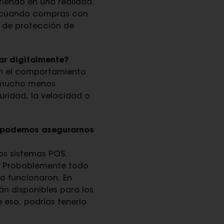
tiendo en una realidad.
 o cuando compras con
s de protección de
ar digitalmente?
en el comportamiento
s mucho menos
ridad, la velocidad o
mo podemos asegurarnos
los sistemas POS,
a. Probablemente todo
o funcionaron. En
án disponibles para los
 eso, podrías tenerlo