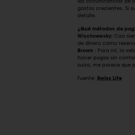
las circunstancias de 
gastos crecientes. Si 
detalle.
¿Qué métodos de pago
Wischnewsky:
Casi sie
de dinero como reserv
Brown
: Para mí, la vel
hacer pagos sin contac
suiza, me parece que p
Fuente:
Swiss Life