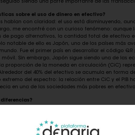
a seguido siendo una parte importante de las transac
ticas sobre el uso de dinero en efectivo?
as hablan con claridad: el uso está disminuyendo, au
argo, me encontré con un curioso fenómeno: aunque la
e pago alternativos, la cantidad total de efectivo e
o notable de ello es Japón, uno de los países más a
undo. Fue el primer país en desarrollar el código QR
o móvil. Sin embargo, Japón sigue siendo una de las 
: la proporción de la moneda en circulación (CiC) repr
Alrededor del 40% del efectivo se acumula en forma de 
 extremo del espectro: la relación entre CiC y el PIB h
uecia en una de las sociedades más pobres en efectiv
diferencias?
 no se trata sólo de la tecnología, también sobre los 
 social, el apetito de riesgo y la protección de datos
 diferentes países tratan los métodos de pago digitale
os valores más altos de confianza social general en e