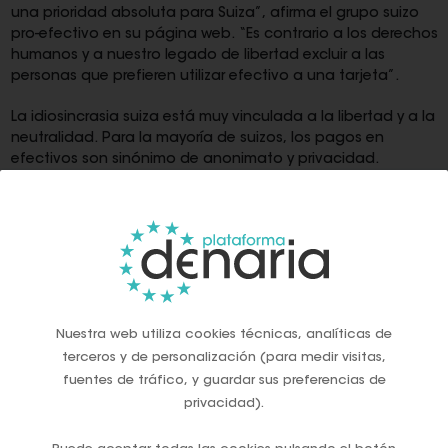
una prioridad absoluta para Suiza”, afirma el grupo suizo
pro-efectivo en su página web. “Es contrario a los derechos
humanos y a nuestro legado de libertad excluir a las
personas que prefieren utilizar efectivo a una tarjeta”.
La idiosincrasia suiza está muy vinculada a la libertad y a la
neutralidad. Para la mayoría de suizos, los pagos en
efectivos son sinónimo de anonimato y privacidad.
Cuando se hacen abonos con tarjetas de crédito o con
sistemas de pago vinculado a grandes grupos
tecnológicos (Google o Apple Pay), siempre quedan
rastros de las transacciones.
Desde el portal Moneyland explican que: “a medida que ha
avanzado la digitalización, también lo han hecho la
ciberdelincuencia y el fraude online. Las cuentas en
Nuestra web utiliza cookies técnicas, analíticas de
bancos suizos y las tarjetas de crédito son regularmente el
terceros y de personalización (para medir visitas,
objetivo de ciberdelincuentes y estafadores. El dinero en
fuentes de tráfico, y guardar sus preferencias de
efectivo puede ser robado físicamente en un lugar, pero el
privacidad).
‘dinero digital’ puede ser robado en cualquier lugar y en
cualquier momento”.