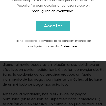
Puede aceptar todas las cookies pulsando el botón
“Aceptar” o configurarlas o rechazar su uso en
En Suecia, entre 2006 y 2016 la moneda en circulación
disponible ha caído a la mitad, siendo sólo el 1% de la
“configuración avanzada”
.
economía frente al 10% de la eurozona. Y en 2018 sólo uno
de cada seis suecos declaraba haber hecho una compra
reciente con dinero en efectivo. Y ya hay más de 4.000
Aceptar
personas que se han implantado un microchip en la mano
para poder pagar si ni siquiera utilizar una tarjeta o un
móvil.
Tiene derecho a revocar este consentimiento en
cualquier momento.
Saber más
.
Convergencia: Covid y exclusión financiera
Aunque parece que Suecia y Suiza tienen dos estrategias
diametralmente opuestas en relación al uso del dinero en
efectivo, en cierta medida también están convergiendo. En
Suiza, la epidemia del coronavirus provocó un fuerte
incremento de los pagos con tarjetas y móviles, al tratarse
de un método de pago más aséptico.
Antes de la pandemia, hasta el 70% de los pagos
puntuales (en restaurantes, supermercados, comercios...)
se hacían aún en efectivo. En cambio, en julio de 2021 esa