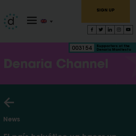
SIGN UP
Supporters of the
003154
Denaria Manifesto
Denaria Channel
News