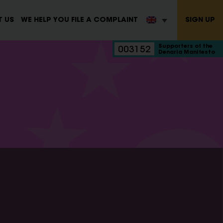
SIGN UP
 US
WE HELP YOU FILE A COMPLAINT
Supporters of the
003152
Denaria Manifesto