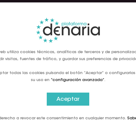
dal: El peligro de
poner el euro digi
eb utiliza cookies técnicas, analíticas de terceros y de personaliza
ir visitas, fuentes de tráfico, y guardar sus preferencias de privacid
tar todas las cookies pulsando el botón “Aceptar” o configurarlas
su uso en
“configuración avanzada”
.
Aceptar
l.name
El peligro de retirar
e imponer el euro digital
♬
derecho a revocar este consentimiento en cualquier momento.
Sab
 original - Marc Vidal