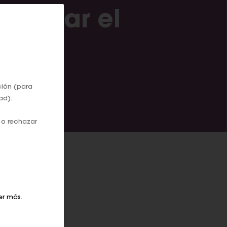
 retirar el
tal
ción (para
ad).
 o rechazar
er más
.