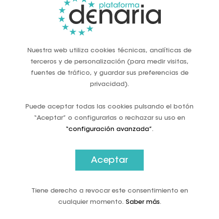
derecho de pagar con efectivo, sin
tener negativa ante ninguna de las
formas.
Nuestra web utiliza cookies técnicas, analíticas de
Fuente:
Cadena Ser
terceros y de personalización (para medir visitas,
fuentes de tráfico, y guardar sus preferencias de
privacidad).
Resolvemos vuestras dudas en el siguiente enlace →
Paga
Puede aceptar todas las cookies pulsando el botón
en efectivo. ¡Es tu derecho!
“Aceptar” o configurarlas o rechazar su uso en
El Código Civil en su artículo 1.170 establece que el pago
“configuración avanzada”
.
de las deudas debe hacerse con la moneda de curso
legal. Y la única moneda de curso legal en España es el
Aceptar
euro,
por lo que el abono de cualquier deuda (compra)
no debe ser rechazado cuando se realiza en efectivo
.
Además,
esta negativa a aceptar el pago en efectivo es
Tiene derecho a revocar este consentimiento en
ahora sancionable: desde el 28 de mayo
está en vigor
cualquier momento.
Saber más
.
una modificación de la Ley General para la Defensa de los