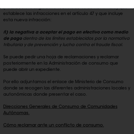
Consumidores y Usuarios y otras leyes complementarias
(Real Decreto Legislativo 1/2007, de 16 de noviembre) que
establece las infracciones en el artículo 47 y que incluye
esta nueva infracción:
ñ) la negativa a aceptar el pago en efectivo como medio
de pago
dentro de los límites establecidos por la normativa
tributaria y de prevención y lucha contra el fraude fiscal.
Se puede pedir una hoja de reclamaciones y reclamar
posteriormente en la Administración de consumo que
puede abrir un expediente.
Por ello adjuntamos el enlace de Ministerio de Consumo
donde se recogen las diferentes administraciones locales y
autonómicas donde presentar el caso.
Direcciones Generales de Consumo de Comunidades
Autónomas.
Cómo reclamar ante un conflicto de consumo.