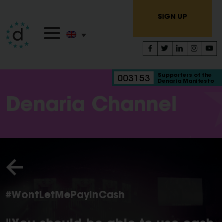
SIGN UP
Supporters of the
003153
Denaria Manifesto
Denaria Channel
#WontLetMePayInCash