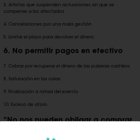
3. Artistas que suspenden actuaciones sin que se
compense a los afectados
4. Cancelaciones por una mala gestión
5. Limitar el plazo para devolver el dinero
6. No permitir pagos en efectivo
7. Cobrar por recuperar el dinero de las pulseras cashless
8. Saturación en las colas
9. Finalización a mitad del evento
10. Exceso de aforo
"No nos pueden obligar a comprar
ninguna pulsera para consumir",
asegura Ferrer, y debemos tener el