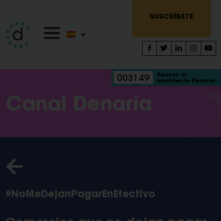
SUSCRÍBETE
Apoyos al
003149
manifiesto Denaria
Canal Denaria
#NoMeDejanPagarEnEfectivo