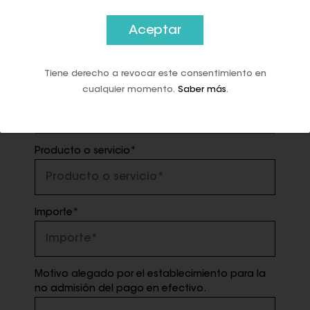
Aceptar
3. HECHOS DENUNCIADOS (aunque finalmente
no haya adquirido el producto o servicio es
necesario aportar la siguiente información):
Tiene derecho a revocar este consentimiento en
Fecha de la compra*
cualquier momento.
Saber más
.
Producto o servicio*
Importe*
Motivo alegado por el establecimiento para la
no admisión del pago en efectivo.