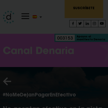
SUSCRÍBETE
Apoyos al
003153
manifiesto Denaria
Canal Denaria
#NoMeDejanPagarEnEfectivo