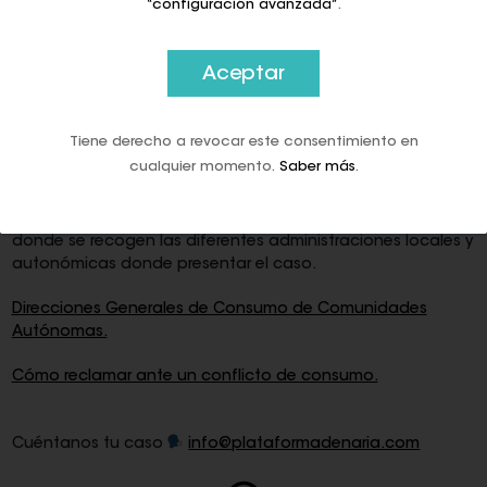
“configuración avanzada”
.
ñ) la negativa a aceptar el pago en efectivo como medio
de pago
dentro de los límites establecidos por la normativa
Aceptar
tributaria y de prevención y lucha contra el fraude fiscal.
Se puede pedir una hoja de reclamaciones y reclamar
Tiene derecho a revocar este consentimiento en
posteriormente en la Administración de consumo que
cualquier momento.
Saber más
.
puede abrir un expediente.
Por ello adjuntamos el enlace de Ministerio de Consumo
donde se recogen las diferentes administraciones locales y
autonómicas donde presentar el caso.
Direcciones Generales de Consumo de Comunidades
Autónomas.
Cómo reclamar ante un conflicto de consumo.
Cuéntanos tu caso
info@plataformadenaria.com