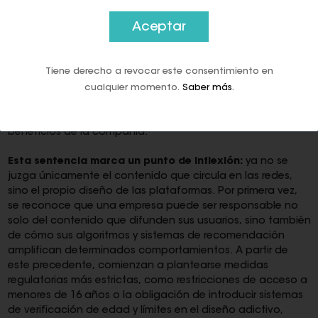
Aceptar
Durante el juicio, se demostró que la empresa no solo
conocía estos riesgos, sino que
priorizó su modelo de
negocio
. Meta facturó más de
130.000 millones de
Tiene derecho a revocar este consentimiento en
dólares anuales
, basado en maximizar el tiempo de uso. El
cualquier momento.
Saber más
.
jurado concluyó que este modelo estaba vinculado a los
daños y la condenó a pagar
375 millones de dólares
, una
cifra elevada pero limitada si se compara con los
beneficios de la compañía.
Esta sentencia marca un punto de inflexión:
ya no se
juzga únicamente el contenido que circula en las redes,
sino el propio diseño de las plataformas. Por primera vez,
se reconoce que una empresa puede ser responsable no
solo del contenido que difunden sus usuarios, sino también
de cómo sus algoritmos y sistemas de recomendación
amplifican determinados comportamientos. A partir de
este precedente, comienzan a plantearse medidas
regulatorias más estrictas, como restricciones de acceso a
menores de 16 años o la obligación de introducir sistemas
de verificación de edad y límites en el diseño adictivo,