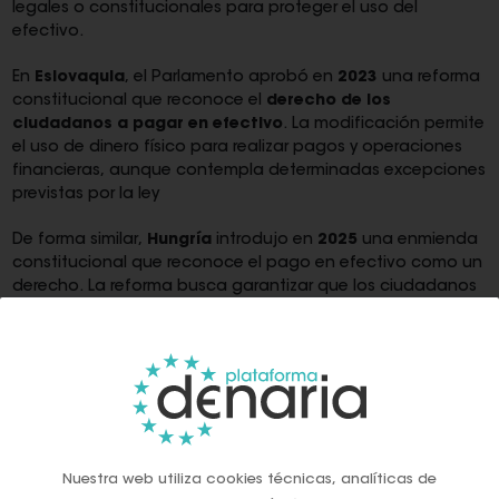
legales o constitucionales para proteger el uso del
efectivo.
En
Eslovaquia
, el Parlamento aprobó en
2023
una reforma
constitucional que reconoce el
derecho de los
ciudadanos a pagar en efectivo
. La modificación permite
el uso de dinero físico para realizar pagos y operaciones
financieras, aunque contempla determinadas excepciones
previstas por la ley
De forma similar,
Hungría
introdujo en
2025
una enmienda
constitucional que reconoce el pago en efectivo como un
derecho. La reforma busca garantizar que los ciudadanos
puedan seguir utilizando billetes y monedas como medio
de pago pese al crecimiento de los sistemas de pago
electrónicos
También
Eslovenia
aprobó en
2025
una modificación
constitucional destinada a proteger el derecho de los
ciudadanos a utilizar dinero en efectivo. La reforma fue
respaldada por una amplia mayoría parlamentaria y se
Nuestra web utiliza cookies técnicas, analíticas de
presentó como una medida para preservar este medio de