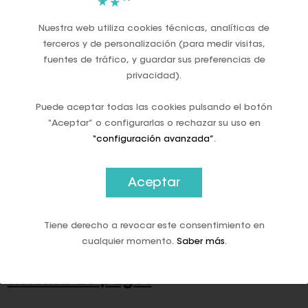
Alemania y Austria: privacidad,
Nuestra web utiliza cookies técnicas, analíticas de
memoria histórica y resistencia
terceros y de personalización (para medir visitas,
cultural
fuentes de tráfico, y guardar sus preferencias de
privacidad).
Alemania y Austria aparecen como casos intermedios.
Ambos países mantienen un apego cultural al dinero físico,
Puede aceptar todas las cookies pulsando el botón
motivado en gran medida por el valor que se concede a la
“Aceptar” o configurarlas o rechazar su uso en
privacidad y por la memoria de Estados históricamente
“configuración avanzada”
.
intrusivos. El efectivo se percibe como una garantía frente
al control excesivo y la vigilancia. No obstante, incluso en
estos países el uso del efectivo está disminuyendo, lo que
Aceptar
refuerza la idea de que la presión hacia la digitalización es
generalizada en toda Europa.
Tiene derecho a revocar este consentimiento en
cualquier momento.
Saber más
.
Infraestructura y resiliencia del
sistema de pagos