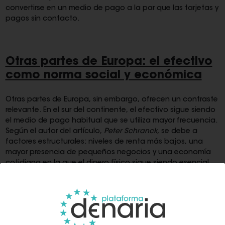
convertirse en un medio de pago a la par que las tarjetas y
pagos sin contacto.
Otras partes de Europa: el efectivo
como norma social y económica
Otras partes de Europa, sin embargo, ofrecen un contraste
relevante. En el sur del continente, el efectivo sigue siendo
el medio de pago habitual que se utiliza mayor frecuencia.
Según el autor del artículo,
Peter Schranck,
se debe a
factores estructurales: niveles de renta más bajos, una
mayor presencia de pequeños negocios y una economía
cotidiana en la que el dinero físico sigue siendo esencial.
En estos contextos, el efectivo no es solo un instrumento
de pago, sino un elemento profundamente integrado en la
vida social y económica.