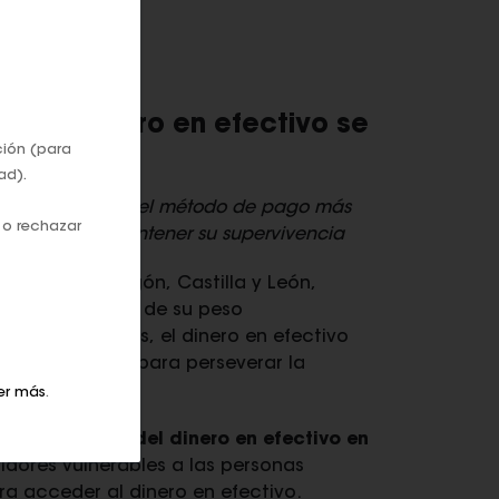
d de Zaragoza
so al dinero en efectivo se
ción (para
ad).
o en efectivo es el método de pago más
 o rechazar
amental para mantener su supervivencia
incias de Aragón, Castilla y León,
o casi la mitad de su peso
s tan relegadas, el dinero en efectivo
lta primordial para perseverar la
er más
.
isis del papel del dinero en efectivo en
idores vulnerables a las personas
a acceder al dinero en efectivo.