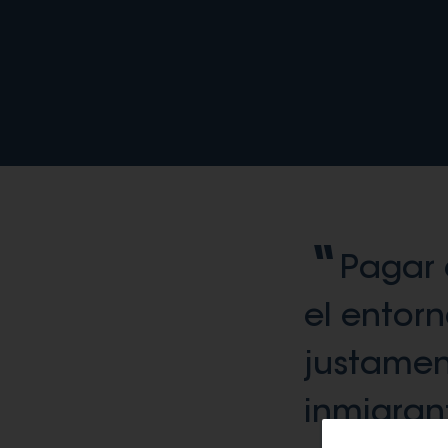
Pagar 
el entorn
justamen
inmigrant