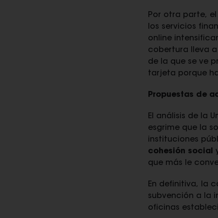
Por otra parte, e
los servicios fin
online intensific
cobertura lleva 
de la que se ve 
tarjeta porque h
Propuestas de ac
El análisis de la
esgrime que la s
instituciones pú
cohesión social
y
que más le conv
En definitiva, la
subvención a la i
oficinas establec