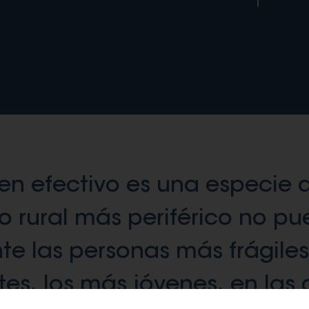
en efectivo es una especie 
o rural más periférico no pu
te las personas más frágile
es, los más jóvenes, en las q