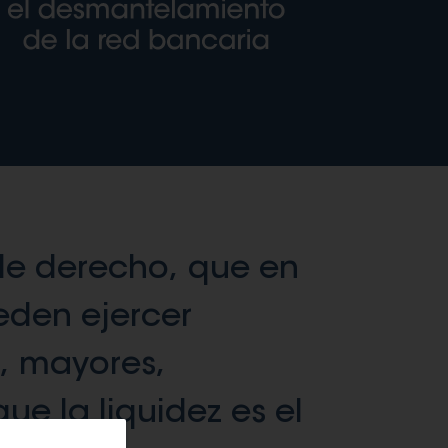
de derecho, que en
eden ejercer
s, mayores,
ue la liquidez es el