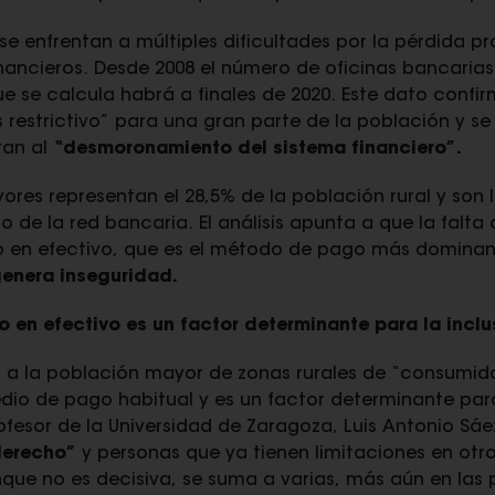
 se enfrentan a múltiples dificultades por la pérdida pr
inancieros. Desde 2008 el número de oficinas bancaria
e se calcula habrá a finales de 2020. Este dato confi
restrictivo” para una gran parte de la población y se
tan al
“desmoronamiento del sistema financiero”.
res representan el 28,5% de la población rural y son 
de la red bancaria. El análisis apunta a que la falta d
o en efectivo, que es el método de pago más dominan
 genera inseguridad.
o en efectivo es un factor determinante para la inclu
ca a la población mayor de zonas rurales de “consumido
dio de pago habitual y es un factor determinante para
ofesor de la Universidad de Zaragoza, Luis Antonio Sá
derecho”
y personas que ya tienen limitaciones en otr
nque no es decisiva, se suma a varias, más aún en las