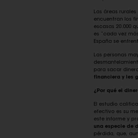
Las áreas rurales
encuentran los f
escasas 20.000 qu
es “cada vez más 
España se enfren
Las personas mayo
desmantelamiento 
para sacar diner
financiera y les
¿Por qué el diner
El estudio califi
efectivo es su me
este informe y pr
una especie de 
pérdida, que, au