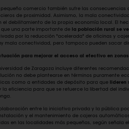
l pequeño comercio también sufre las consecuencias de
ancieros de proximidad. Asimismo, la mala conectivida
an el debilitamiento de la propia economía local. El h
a que una parte importante de
la población rural se v
privada por la reducción "acelerada" de oficinas y ca
ay mala conectividad, pero tampoco pueden sacar din
tuación para mejorar el acceso al efectivo en zona
 Universidad de Zaragoza incluye diferentes recomenda
olución no debe plantearse en términos puramente ec
blicas como a entidades de depósito para que
lideren
 la eficiencia para que se refuerce la libertad del ind
enga.
 colaboración entre la iniciativa privada y la pública 
nstalación y el mantenimiento de cajeros automáticos 
idas en las localidades más pequeñas, según señala el