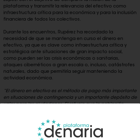
López; con el objetivo de compartir la misión de la
plataforma y transmitir la relevancia del efectivo como
infraestructura crítica para la económica y para la inclusión
financiera de todos los colectivos.
Durante los encuentros, Rupérez ha recordado la
necesidad de que se mantenga en curso el dinero en
efectivo, ya que es clave como infraestructura crítica y
estratégica ante situaciones de gran impacto social,
como pueden ser las crisis económicas o sanitarias,
ataques cibernéticos a gran escala o, incluso, catástrofes
naturales, dado que permitiría seguir manteniendo la
actividad económica.
“El dinero en efectivo es el método de pago más importante
en situaciones de contingencia y un importante depósito de
valor para los ciudadanos. El refugio que la población
percibe en el efectivo se hace especialmente relevante en
momentos de crisis, catástrofes o tiempos de
incertidumbre
”, según apunta el presidente de la
Plataforma Denaria, Javier Rupérez.