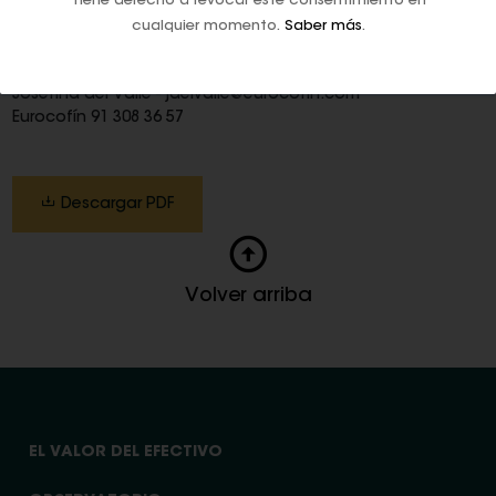
Tiene derecho a revocar este consentimiento en
cualquier momento.
Saber más
.
Más información
Josefina del Valle - jdelvalle@eurocofin.com
Eurocofín 91 308 36 57
Descargar PDF
Volver arriba
EL VALOR DEL EFECTIVO