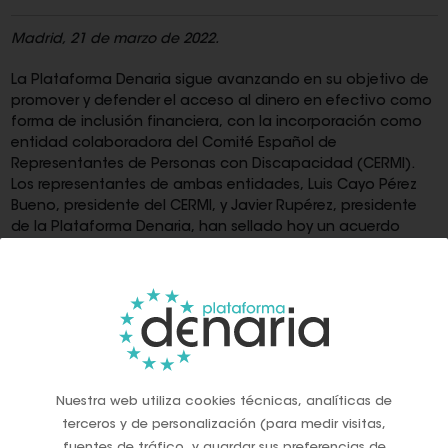
Madrid, 21 de marzo de 2022.
La Plataforma Denaria sigue avanzando en su objetivo de
promover y defender el acceso al dinero en efectivo como
forma de inclusión financiera, con la incorporación como
entidad colaboradora del Comité Español de
Representantes de Personas con Discapacidad (CERMI).
Los representantes de ambas entidades, Luis Cayo Pérez
Bueno, presidente del CERMI, y Javier Rupérez, presidente
de la Plataforma Denaria, han sellado hoy un acuerdo
marco de colaboración.
De este modo, mediante el convenio, las dos asociaciones
se comprometen a trabajar conjuntamente para trasladar
a la sociedad y a las instituciones la importancia del uso y
acceso al dinero en efectivo, como principal medio de
interacción económica para buena parte de las personas
con discapacidad y, por lo tanto, su carácter como
Nuestra web utiliza cookies técnicas, analíticas de
herramienta fundamental para favorecer la inclusión
terceros y de personalización (para medir visitas,
financiera y social.
fuentes de tráfico, y guardar sus preferencias de