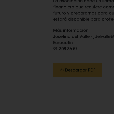
La asociación hace un llamam
financiero que requiere como
futuro y prepararnos para cu
estará disponible para prot
Más información
Josefina del Valle -
jdelvalle
Eurocofín
91 308 36 57
Descargar PDF