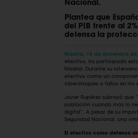
Nacional.
Plantea que España
del PIB frente al 
defensa la protecci
Madrid, 18 de diciembre de
efectivo, ha participado est
Madrid. Durante su intervenc
efectivo como un component
ciberataques o fallos en los 
Javier Rupérez subrayó que
“
población cuando más lo nec
digital”
. A pesar de su impo
Seguridad Nacional, una omisi
El efectivo como defensa an