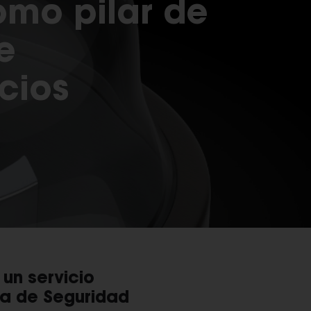
omo pilar de
e
icios
un servicio
gia de Seguridad