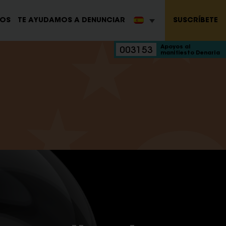
SUSCRÍBETE
ROS
TE AYUDAMOS A DENUNCIAR
Apoyos al
003153
manifiesto Denaria