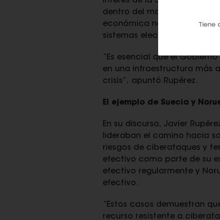
interés de la Seguridad Naci
dentro del marco de contribu
económica nacional, que aseg
Tiene 
sistemas electrónicos de ser
“Es esencial que el Gobierno
en una infraestructura más a
crisis”
, apuntó Rupérez.
El ejemplo de Suecia y Noru
En su discurso, Javier Rupér
lideraban el camino hacia so
riesgos de ciberataques y t
efectivo como parte de su e
efectivo regularmente y Nor
efectivo.
“Estos casos demuestran que,
recurso resistente a cibera