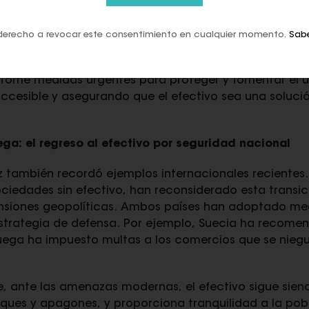
onal y la creación del Sistema Nacional de Seguridad d
ción de recursos para la seguridad nacional a la segu
ure el acceso, disponibilidad y usabilidad del dinero
derecho a revocar este consentimiento en cualquier momento.
Sab
vicios financieros y de pagos.
 tome medidas urgentes para proteger y fomentar el us
ccesible y asegurando que el efectivo sea una solució
ega: el regreso al efectivo por seguridad nacional
ez también recordó ejemplos internacionales recientes
ciedades sin efectivo, han reconsiderado esta transic
ensiones geopolíticas. Ambos países han adoptado medi
strategia de defensa. Por ejemplo, Suecia ha recomen
uega ha impuesto multas a los comercios que se nieg
 ante las amenazas modernas, el efectivo sigue siendo
taques y apagones, y proporciona tranquilidad a la p