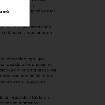
e Dinero en Efectivo SIDEF
ridad financiera y
 ante una interrupción de los
er más
.
o del efectivo, invirtiendo
n crítica en situaciones de
. Suecia y Noruega, que
ión debido a los crecientes
das para reforzar el uso del
dado a su población retirar
uen a aceptar pagos en
 un respaldo vital. Es un
oblación en momentos