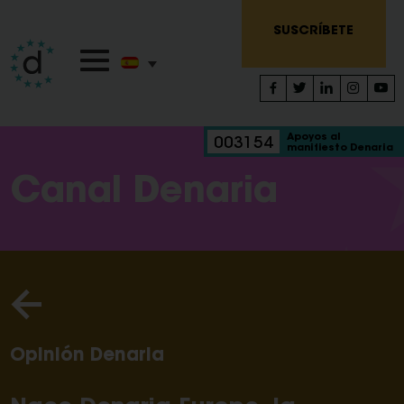
SUSCRÍBETE
Apoyos al
003154
manifiesto Denaria
Canal Denaria
Opinión Denaria