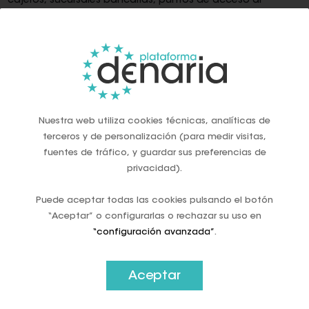
cajeros, sucursales bancarias, puntos de acceso al
efectivo— se ha venido reduciendo de manera progresiva.
El 62 % de los ciudadanos de la eurozona considera
importante o muy importante mantener la posibilidad de
pagar en efectivo, según el SPACE 2024 del BCE —un
porcentaje que incluso aumentó dos puntos entre 2022 y
2024—. Esta cifra demuestra que la reducción en el uso del
efectivo no responde a un mandato popular para
Nuestra web utiliza cookies técnicas, analíticas de
eliminarlo, sino a presiones estructurales y comerciales que
terceros y de personalización (para medir visitas,
actúan con independencia de la voluntad ciudadana.
fuentes de tráfico, y guardar sus preferencias de
privacidad).
Ante este escenario, Denaria Europe nace con la misión de
defender, promover y garantizar el acceso y la aceptación
Puede aceptar todas las cookies pulsando el botón
del dinero en efectivo como parte de un ecosistema de
pagos equilibrado, inclusivo y resiliente. Denaria Europe no
“Aceptar” o configurarlas o rechazar su uso en
se posiciona en contra de la innovación digital, sino a
“configuración avanzada”
.
favor de la convivencia de todos los medios de pago y del
derecho de los ciudadanos a elegir cómo quieren pagar.
Aceptar
La situación del efectivo en Europa: luces y sombras