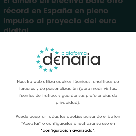
El dinero en efectivo bate otro
récord en España en pleno
impulso al proyecto del euro
digital
Mar, 2026
Nuestra web utiliza cookies técnicas, analíticas de
terceros y de personalización (para medir visitas,
fuentes de tráfico, y guardar sus preferencias de
Fuente:
The Objective
privacidad).
Fuente:
El Confidencial
Puede aceptar todas las cookies pulsando el botón
“Aceptar” o configurarlas o rechazar su uso en
“configuración avanzada”
.