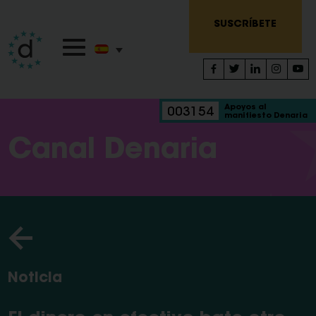
SUSCRÍBETE
Apoyos al
003154
manifiesto Denaria
Canal Denaria
Noticia