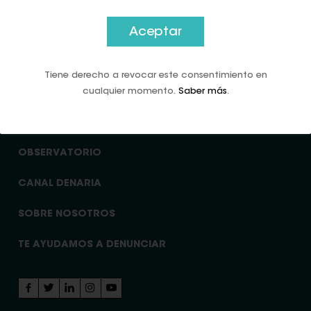
Volver arriba
Aceptar
Tiene derecho a revocar este consentimiento en
cualquier momento.
Saber más
.
EL VALOR DEL EFECTIVO
OBSERVATORIO
CANAL DENARIA
SOBRE NOSOTROS
TE AYUDAMOS A DENUNCIAR