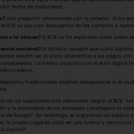
 probar su propia moneda digital que solo podrá us
ndrá fecha de caducidad.
o?
Una pregunta relacionada con la anterior. Si los eu
rá el BCE su uso con descuentos en las compras o aume
tema o lo atacan?
El BCE no ha explicado nada sobre es
gencia nacional?
El fatídico apagón que sufrió España 
ectivo resultó ser la única alternativa a los pagos con
 bloqueados. Lo mismo ocurriría con el euro digital t
flicto bélico.
depósitos tradicionales podrían desaparecer si el ciu
tal.
a de las cuestiones más relevantes. Según el BCE, "un 
ión y la privacidad de los europeos y protegerá la sob
a de Europa". Sin embargo, el organismo no explica 
ho, la propia Lagarde cayó en una broma y reconoció
á control".