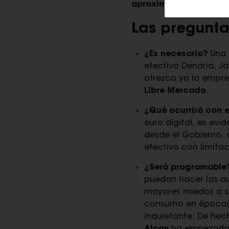
aproximadamente, de 
Las preguntas
¿Es necesario?
Una 
efectivo Denaria, J
ofrezca ya la empre
Libre Mercado
.
¿Qué ocurrirá con e
euro digital, es ev
desde el Gobierno, 
efectivo con limita
¿Será programable
puedan hacer las au
mayores miedos a su
consumo en épocas d
inquietante. De hech