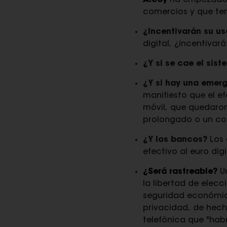
Alcoy
ha empezado a
comercios y que te
¿Incentivarán su us
digital, ¿incentiva
¿Y si se cae el sis
¿Y si hay una emer
manifiesto que el ef
móvil, que quedaron
prolongado o un con
¿Y los bancos?
Los 
efectivo al euro digi
¿Será rastreable?
Un
la libertad de elecc
seguridad económic
privacidad, de hec
telefónica que "habr