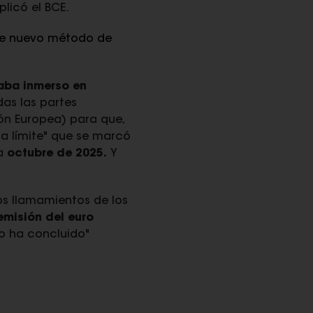
plicó el BCE.
ste nuevo método de
aba inmerso en
as las partes
ión Europea) para que,
ha límite" que se marcó
ra
octubre de 2025.
Y
los llamamientos de los
emisión del euro
no ha concluido"