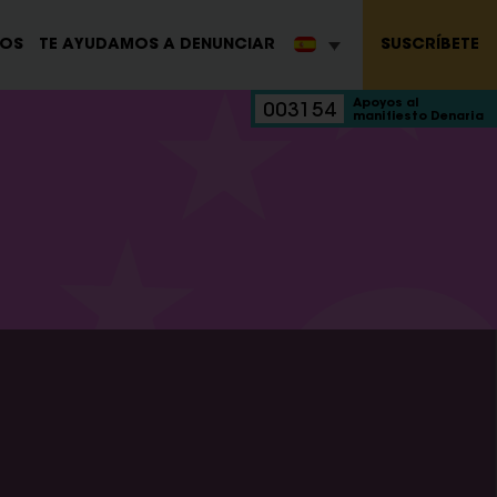
SUSCRÍBETE
ROS
TE AYUDAMOS A DENUNCIAR
Apoyos al
003154
manifiesto Denaria