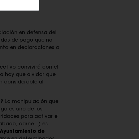
ciación en defensa del
étodos de pago que no
unta en declaraciones a
ectivo convivirá con el
no hay que olvidar que
n considerable al
r?
La manipulación que
go es uno de los
ridades para activar el
baco, carne...) es
Ayuntamiento de