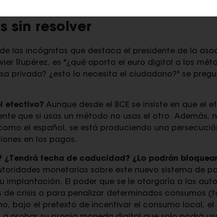
320 millones de euros
".
 sin resolver
de las incógnitas que destaca el presidente de la aso
avier Rupérez, es "¿qué aporta el euro digital a los m
sa privada? ¿esto lo necesita el ciudadano?" se preg
l efectivo?
Aunque desde el BCE se insiste en que el ef
idente que si usas un método no usas el otro. Además, 
como el español, se está produciendo una persecució
ciones en los pagos.
? ¿Tendrá fecha de caducidad? ¿Lo podrán bloquea
toridades monetarias sobre este nuevo sistema de pa
 implantación. El poder que se le otorgaría a las auto
e crisis o para penalizar determinados consumos (ta
o, bajo el pretexto de incentivar el consumo local, el