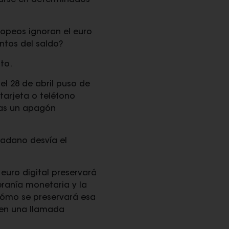
arse en determinados
ropeos ignoran el euro
ntos del saldo?
to.
el 28 de abril puso de
 tarjeta o teléfono
ras un apagón
dadano desvía el
euro digital preservará
eranía monetaria y la
cómo se preservará esa
 en una llamada