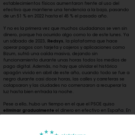
establecimientos físicos aumentaron frente al uso del
efectivo que mantiene una tendencia a la baja, pasando
de un 51 % en 2022 hasta el 45 % el pasado año.
Y no es la primera vez que muchos ciudadanos se ven sin
dinero, porque ha ocurrido algo como lo de este lunes. Ya
un sábado de 2023,
Redsys
, la plataforma que hace
operar pagos con tarjeta y cajeros y aplicaciones como
Bizum, sufrió una caída masiva, dejando sin
funcionamiento durante unas horas todos los medios de
pago digital. Además, no hay que olvidar el histórico
apagón vivido en abril de este año, cuando todo se fue a
negro durante casi doce horas, las calles y carreteras se
colapsaron y las ciudades no comenzaron a recuperar la
luz hasta bien entrada la noche.
Pese a ello, hubo un tiempo en el que el PSOE quiso
eliminar gradualmente
el dinero en efectivo en España. En
2020 registró una propuesta en el Congreso de los
Diputados en el que se solicitó «la eliminación gradual de
los pagos en efectivo, con el objetivo de su desaparición