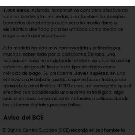
Pero en julio de 2021 el Ejecutivo bajó ese umbral
hasta los
1.000 euros.
Además,
la normativa
considera efectivo no
solo los billetes y las monedas, sino también los cheques
bancarios al portador y cualquier otro medio físico o
electrónico diseñado para ser utilizado como medio de
pago directo por el portador.
Esta medida ha sido muy controvertida y criticada por
muchos, sobre todo por la plataforma Denaria, una
asociación cuyo fin es defender el efectivo y busca alertar
sobre los riesgos de limitar este tipo de dinero como
método de pago. Su presidente,
Javier Rupérez
, en una
entrevista
a El Debate
, aseguró que estaban trabajando
«para el elevar el límite a 10.000 euros, así como para que el
efectivo sea considerado una reserva estratégica, algo
crucial en caso de catástrofes naturales o bélicas, donde
los sistemas digitales pueden fallar».
Aviso del BCE
El Banco Central Europeo (BCE)
recordó en septiembre
la