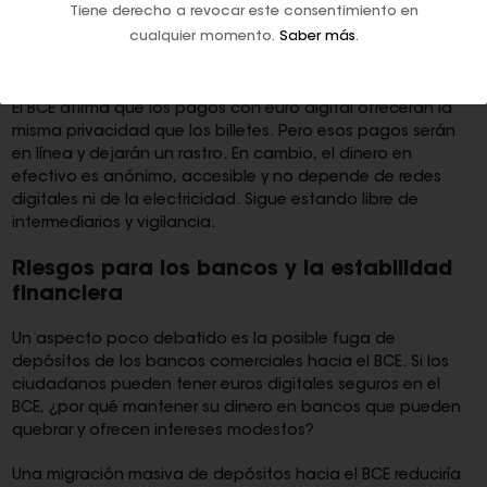
usuarios o los contribuyentes.
Tiene derecho a revocar este consentimiento en
cualquier momento.
Saber más
.
Privacidad:
centralizar los pagos en una sola entidad,
el BCE, crea un punto único vulnerable a ciberataques.
El BCE afirma que los pagos con euro digital ofrecerán la
misma privacidad que los billetes. Pero esos pagos serán
en línea y dejarán un rastro. En cambio, el dinero en
efectivo es anónimo, accesible y no depende de redes
digitales ni de la electricidad. Sigue estando libre de
intermediarios y vigilancia.
Riesgos para los bancos y la estabilidad
financiera
Un aspecto poco debatido es la posible fuga de
depósitos de los bancos comerciales hacia el BCE. Si los
ciudadanos pueden tener euros digitales seguros en el
BCE, ¿por qué mantener su dinero en bancos que pueden
quebrar y ofrecen intereses modestos?
Una migración masiva de depósitos hacia el BCE reduciría