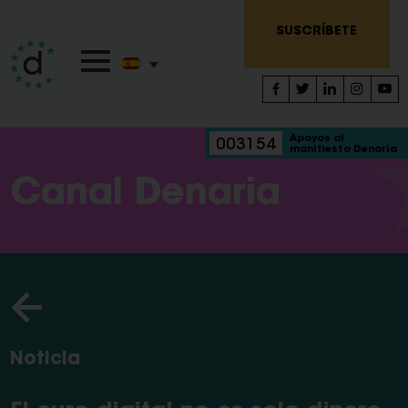
SUSCRÍBETE
Apoyos al
003154
manifiesto Denaria
Canal Denaria
Noticia