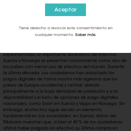
disminuido del 53% de todos los pagos en 2014 al 19% en
2024, se han mantenido en torno al 20% durante los últimos
Aceptar
4 años. Esto contrasta con el pronunciado descenso
observado en años anteriores y apunta a una transición de
un período de declive intenso a uno suave, que podría
Tiene derecho a revocar este consentimiento en
conducir a una meseta, o "nueva normalidad", donde
cualquier momento.
Saber más
.
habrá pocos cambios interanuales.
Esto también se ha experimentado en países que han
experimentado un importante abandono del efectivo.
Suecia y Noruega se presentan comúnmente como dos de
los países con menor uso de efectivo del mundo. Durante
la última década, sus ciudadanos han adoptado los
pagos digitales de forma mucho más agresiva que los
países de Europa occidental y central, debido
principalmente a la baja densidad de población y a la
disponibilidad y el éxito de opciones de pago digitales
nacionales, como Swish en Suecia y Vipps en Noruega. Sin
embargo, el efectivo sigue siendo un elemento
fundamental en sus sociedades: en Suecia, datos del
Riksbank muestran que, si bien el 40 % de los ciudadanos
afirmó haber pagado en efectivo su última compra en