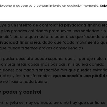
ecnología puede fallarnos y dejarnos indefensos. Y u
derecho a revocar este consentimiento en cualquier momento.
Sab
del pasado 28 de abril, que inutilizó los cajeros y los
cciones
de los que cada vez utilizan menos el efectivo.
buye a
un intento de controlar la privacidad financiera
 y las grandes entidades promueven una sociedad sin
cia", pero lo que nadie te cuenta es que "cuando de
rivacidad financiera,
dado que "cada movimiento qu
 que puede traernos graves consecuencias.
 poder absoluto puede suponer que si, por ejemplo, 
omprar ni las cosas más básicas, ni siquiera comida
siones por cada transacción "sin que puedas evitarlo
rjetas y las transferencias,
que supondría una pérdida
e no traería nada bueno.
e poder y control
 tarjeta es muy cómodo, pero no hay que confiarse n