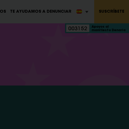
SUSCRÍBETE
ROS
TE AYUDAMOS A DENUNCIAR
Apoyos al
003152
manifiesto Denaria