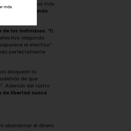
no de los ejemplos más
er más
.
 datáfonos,
haciendo
 de los individuos.
"El
 efectivo alegando
saparece el efectivo"
eda perfectamente
nos bloquean la
, además de que
". Además del rastro
 de libertad nunca
i abandonar el dinero