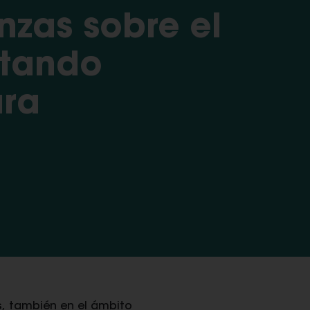
nzas sobre el
ntando
ara
s
, también en el ámbito