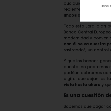
cualquier momento la t
Tiene 
recientes es el apagón 
imposibles las transa
Todo esto Lara lo atri
Banco Central Europeo
modernidad y convenien
con él se va nuestra p
rastreado", un control
Y que los bancos ganen
cuenta, no podremos c
podrían cobrarnos comi
digital que dejan las ta
vista hasta ahora
y qu
Es una cuestión d
Sabemos que pagar con