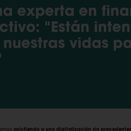
na experta en fina
ctivo: "Están inte
 nuestras vidas p
"
stamos
asistiendo a una digitalización sin precedente