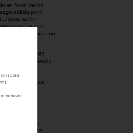
do en favor de las
pago válida
para
ituciones están
podemos pagar con
regulaciones no acaban
s a partir de 2027
ciones de la Agencia
ncian
sentirse
ular grandes
ción (para
astrear todos sus
ad).
 o rechazar
ciales: "Están
las consecuencias
en casa
porque en