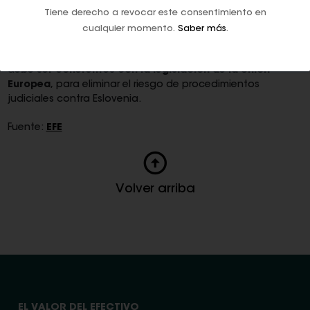
Tiene derecho a revocar este consentimiento en
pasado al considerarse la iniciativa.
cualquier momento.
Saber más
.
El Gobierno advirtió de que la modificación, así como
cualquier regulación legal posterior sobre esta cuestión,
d
ebe ser coherentes con la legislación de la Unión
Europea
, para eliminar el riesgo de procedimientos
judiciales contra Eslovenia.
Fuente:
EFE
Volver arriba
EL VALOR DEL EFECTIVO