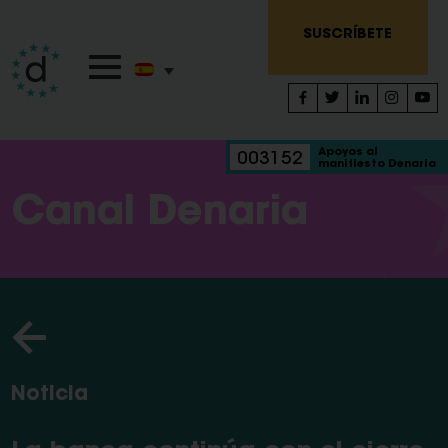
SUSCRÍBETE
Apoyos al
003152
manifiesto Denaria
Canal Denaria
Noticia