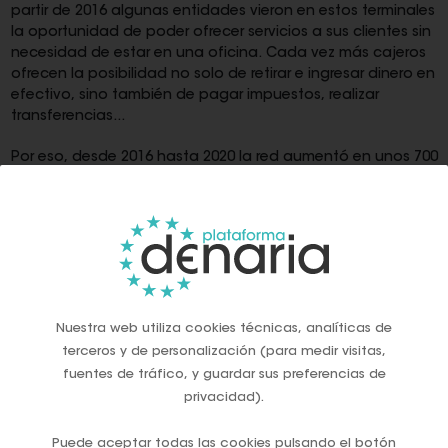
partir de 2016 algunas entidades vieron en estos terminales
la oportunidad de poder ofrecer servicios a sus clientes sin
necesidad de estar en una oficina. Cada vez más cajeros
ofrecen la posibilidad no solo de retirar e ingresar dinero en
efectivo, sino también de pagar impuestos, realizar
transferencias...
Por eso, desde 2016 hasta 2020 la red aumentó en unos 700
terminales. Hasta que llegó la pandemia y volvió a
descender, junto al número de sucursales. Y aunque en
muchos casos lo que se hacía era intentar evitar una
duplicidad de puntos de dispensación de dinero en
efectivo -por estar las oficinas muy cerca unas de otras-,
en otros casos muchas localidades pequeñas se quedaron
sin su cajero automático que tanto les costó conseguir.
Nuestra web utiliza cookies técnicas, analíticas de
Esta realidad, asimismo, encuentra contestación en el
terceros y de personalización (para medir visitas,
acuerdo firmado entre la banca y el Ministerio de Economía
fuentes de tráfico, y guardar sus preferencias de
en 2022 para evitar la exclusión financiera. En base a aquel
privacidad).
pacto, las entidades se comprometieron a asegurar
presencia física en todos los municipios con más de 500
Puede aceptar todas las cookies pulsando el botón