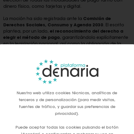
elección de todas las modalidades de pago tanto con
dinero físico, como tarjetas y digital.
La moción ha sido registrada ante la
Comisión de
Derechos Sociales, Consumo y Agenda 2030
. El escrito
plantea, por un lado,
el reconocimiento del derecho a
elegir el método de pago
, garantizándolo explícitamente
en la legislación nacional, así como la obligación de la
aceptación de efectivo, el fomento de la inclusión digital y
la alineación con la normativa europea.
“Desde el PP en el Senado defendemos la protección de
los consumidores y es evidente que exigir el pago con
tarjeta u otros medios de pago digitales genera
desigualdad, especialmente hacia las personas mayores y
Nuestra web utiliza cookies técnicas, analíticas de
hacia a aquellos que residen en zonas rurales, por el difícil
terceros y de personalización (para medir visitas,
acceso a la conectividad”, afirmó la dirigente popular tras
mantener un encuentro de trabajo con el presidente de la
fuentes de tráfico, y guardar sus preferencias de
Plataforma Denaria, Javier Rupérez, y representantes de
privacidad).
dicha asociación.
Puede aceptar todas las cookies pulsando el botón
La reunión contó además con la participación de la