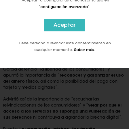
“Aceptar” o configurarlas o rechazar su uso en
portavoz adjunta del Grupo, Inmaculada Hernández, así
“configuración avanzada”
.
como de la portavoz de Consumo, Carmen Riolobos; el de
Economía, Alfonso Polanco; y el de Transformación Digital,
Pablo González.
Aceptar
En ella se acordó la creación de un grupo de trabajo para
abordar la problemática y plantear soluciones que
Tiene derecho a revocar este consentimiento en
“aseguren la inclusión financiera”, de manera que
“el
cualquier momento.
Saber más
.
avance en la digitalización no suponga un retroceso en
la igualdad de oportunidades”
.
García defendió “la libertad de los consumidores” y
apuntó la importancia de “
reconocer y garantizar el uso
del dinero físico
, así como la posibilidad del pago con
tarjeta y medios digitales”.
Advirtió así de la importancia de “escuchar las
reivindicaciones de los consumidores” y “
velar por que el
acceso a los servicios no suponga una vulneración de
sus derechos
ni contribuya a agrandar la brecha digital”.