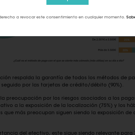
derecho a revocar este consentimiento en cualquier momento.
Sab
ción respalda la garantía de todos los métodos de pag
seguido por las tarjetas de crédito/débito (90%).
a preocupación por los riesgos asociados a los pagos
ativo a la exposición de la localización (75%) y los h
os que más preocupan siguen siendo la exposición de 
rtancia del efectivo, este sigue siendo relevante para