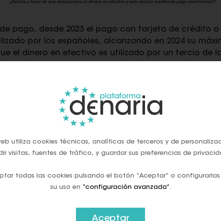
de pago, desde 2023 el pago con tarjeta de crédito o 
izado por los españoles, alcanzando en 2024 su máximo
e el dinero en efectivo es utilizado por un tercio de 
o supera el 50% en hogares con ingresos inferiores a 1.
e 8 millones de personas.
eb utiliza cookies técnicas, analíticas de terceros y de personaliza
ir visitas, fuentes de tráfico, y guardar sus preferencias de privacid
tar todas las cookies pulsando el botón “Aceptar” o configurarlas
su uso en
“configuración avanzada”
.
Aceptar