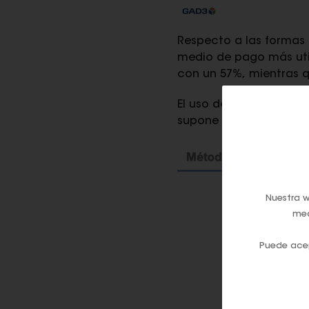
Respecto a las formas 
medio de pago más util
con un 57%, mientras qu
El uso del efectivo sol
supone aproximadament
Nuestra w
med
Puede acep