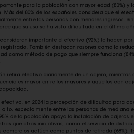
mportante para la población con mayor edad (80%) y l
. Más del 80% de los españoles considera que el efec
almente entre las personas con menores ingresos. Si
ree que su uso se ha visto dificultado en el último añ
consideran importante el efectivo (92%) lo hacen por
 registrado. También destacan razones como la reduc
lidad como método de pago que siempre funciona (84%)
.
ón retira efectivo diariamente de un cajero, mientras 
uencia es mayor entre los mayores y aquellos con caj
scapacidad.
 efectivo, en 2024 la percepción de dificultad para ac
 alto, especialmente entre las personas de mediana ed
 95% de la población apoya la instalación de cajeros e
ras que otras iniciativas, como el servicio de distrib
os comercios actúen como puntos de retirada (68%), 