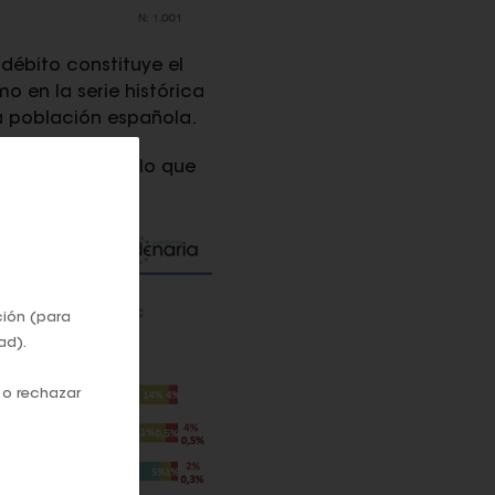
débito constituye el
 en la serie histórica
la población española.
200€ mensuales, lo que
ción (para
ad).
 o rechazar