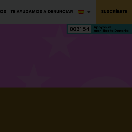
SUSCRÍBETE
ROS
TE AYUDAMOS A DENUNCIAR
Apoyos al
003154
manifiesto Denaria