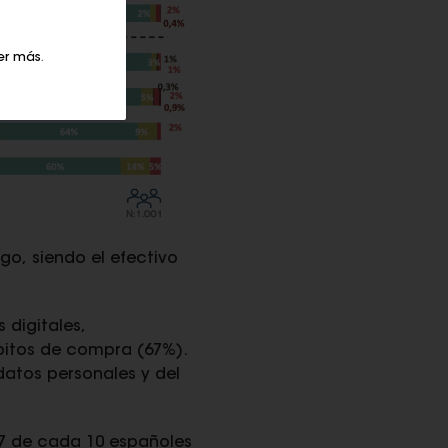
er más
.
o, siendo el efectivo
 digitales,
ábitos de compra (67%).
datos personales y del
 7 de cada 10 españoles