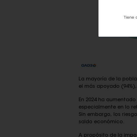
Tiene 
La mayoría de la pobla
el más apoyado (94%), 
En 2024 ha aumentado l
especialmente en lo rel
Sin embargo, los riesg
saldo económico.
A propósito de la impo