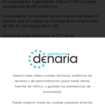
En comparación, la generación X lleva 57 USD y los baby
boomers solo 48 USD en efectivo.
Curiosamente, los hombres tienden a llevar más dinero en
efectivo que las mujeres: los hombres llevan un promedio
de USD 78 y las mujeres de 51 USD.
A pesar de estas diferencias, el 27 % de los
estadounidenses llevan dinero en efectivo porque les
preocupa necesitarlo en situaciones inesperadas.
La encuesta realizada por Chime y Talker Research de 2.000
adultos también exploró si el dinero en efectivo sigue
siendo una forma popular de pago. Sorprendentemente, el
dinero en efectivo parece estar volviendo.
Nuestra web utiliza cookies técnicas, analíticas de
El 52 % de los encuestados creen que “el dinero en efectivo
terceros y de personalización (para medir visitas,
es el rey”, mientras que solo el 25 % piensa que está
fuentes de tráfico, y guardar sus preferencias de
obsoleto.
privacidad).
De hecho, dos tercios de las personas dicen que prefieren
Puede aceptar todas las cookies pulsando el botón
encontrar un billete de 20 USD en su bolsillo que recibir un