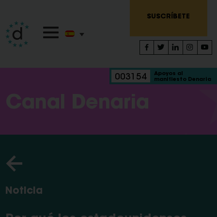
SUSCRÍBETE
Apoyos al
003154
manifiesto Denaria
Canal Denaria
Noticia