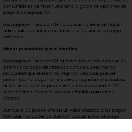
Lo mismo se aplica a los puntos de venta físicos, donde los
consumidores ya tienen una amplia gama de opciones de
pago a su disposición.
Los pagos en línea con D€ no parecen ofrecer ventajas
adicionales en comparación con las opciones de pago
existentes.
Menos privacidad que el efectivo
Los pagos en línea con D€ ofrecen más privacidad que los
sistemas de pago electrónicos actuales, pero menos
privacidad que el efectivo. Algunas personas pueden
preferir realizar pagos sin efectivo y seguir beneficiándose
de un cierto nivel de protección de la privacidad. El D€
fuera de línea ofrecería un valor añadido para estos
clientes.
Aunque el D€ puede ofrecer un valor añadido a los pagos
P2P, algunos países ya cuentan con sistemas de pago
móvil muy exitosos. Dado que es poco probable que
puedan coexistir dos sistemas de pago móvil, el D€ tendría