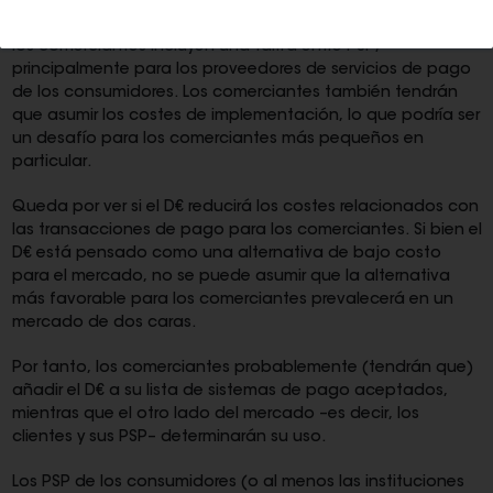
privado (PSP) se financiará mediante cargos por servicios a
los comerciantes (limitados). Estos cargos por servicios a
los comerciantes incluyen una tarifa entre PSP,
principalmente para los proveedores de servicios de pago
de los consumidores. Los comerciantes también tendrán
que asumir los costes de implementación, lo que podría ser
un desafío para los comerciantes más pequeños en
particular.
Queda por ver si el D€ reducirá los costes relacionados con
las transacciones de pago para los comerciantes. Si bien el
D€ está pensado como una alternativa de bajo costo
para el mercado, no se puede asumir que la alternativa
más favorable para los comerciantes prevalecerá en un
mercado de dos caras.
Por tanto, los comerciantes probablemente (tendrán que)
añadir el D€ a su lista de sistemas de pago aceptados,
mientras que el otro lado del mercado –es decir, los
clientes y sus PSP– determinarán su uso.
Los PSP de los consumidores (o al menos las instituciones