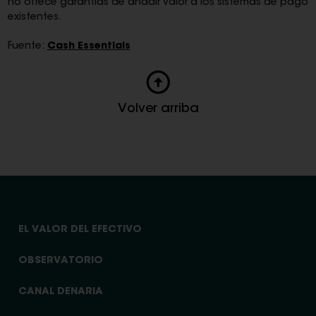
no ofrece garantías de añadir valor a los sistemas de pago
existentes.
Fuente:
Cash Essentials
Volver arriba
EL VALOR DEL EFECTIVO
OBSERVATORIO
CANAL DENARIA