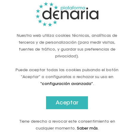
que sustituirlos.
El enfoque del Eurosistema en un instrumento de pago
basado en aplicaciones para teléfonos inteligentes (u
otros dispositivos ponibles) puede hacer que el D€ fracase.
En la actualidad, los pagos móviles representan menos del
Nuestra web utiliza cookies técnicas, analíticas de
diez por ciento de los pagos en el comercio presencial, y
terceros y de personalización (para medir visitas,
no está claro si los teléfonos inteligentes se establecerán
fuentes de tráfico, y guardar sus preferencias de
como el dispositivo de pago dominante en el futuro
privacidad).
previsible.
Puede aceptar todas las cookies pulsando el botón
Costes adicionales y complejidad para los
“Aceptar” o configurarlas o rechazar su uso en
comerciantes
“configuración avanzada”
.
La mayoría de los comerciantes se verán obligados a
aceptar el D€, tanto en el comercio electrónico como en
Aceptar
los puntos de venta físicos; en otras palabras, estarán
obligados legalmente a garantizar la aceptación del D€ en
una fecha determinada.
Tiene derecho a revocar este consentimiento en
La parte del sistema del D€ proporcionada por el sector
cualquier momento.
Saber más
.