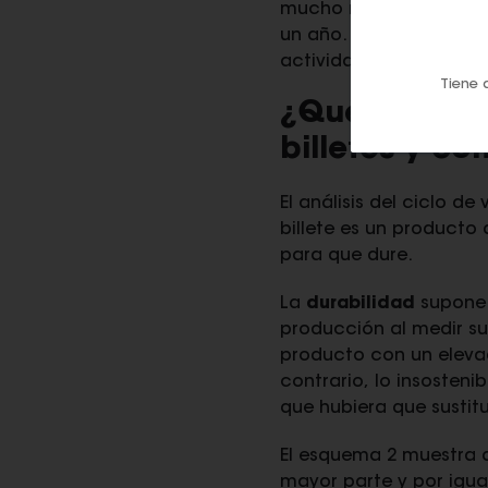
mucho menos que el us
un año. Supone apenas
actividad rutinaria anu
Tiene 
¿Qué factore
billetes y c
El análisis del ciclo d
billete es un producto 
para que dure.
La
durabilidad
supone q
producción al medir su
producto con un elev
contrario, lo insosteni
que hubiera que sustitu
El esquema 2 muestra qu
mayor parte y por igua