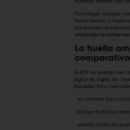
nuestros billetes son 
Para llegar a pagar co
hasta tenerlo a nuestr
Ese proceso productivo
analizado recientemen
La huella amb
comparativo
El BCE ha querido ser t
siglas en inglés de “Hu
Europea
. Esta metodolo
· es utilizada para mul
· incluye todas las fas
· analiza todos los po