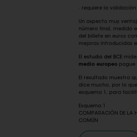
· requiere la validació
Un aspecto muy ventaj
número final, medido 
del billete en euros co
mejoras introducidas en
El
estudio del BCE
mide,
medio
europeo
pague 
El resultado muestra q
dice mucho, por lo que
esquema 1, para facilit
‌Esquema 1
COMPARACIÓN DE LA HU
COMÚN