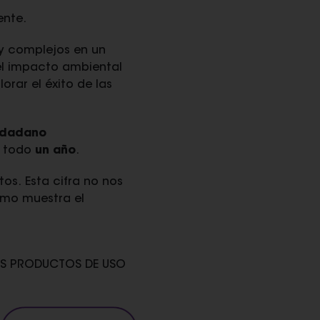
ente.
y complejos en un
el impacto ambiental
orar el éxito de las
udadano
e todo
un año
.
os. Esta cifra no nos
omo muestra el
OS PRODUCTOS DE USO