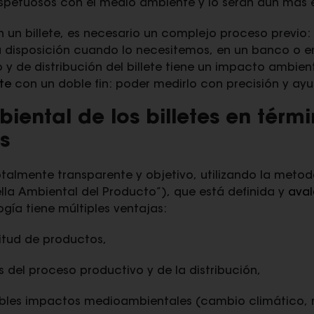
respetuosos con el medio ambiente y lo serán aún más e
n un billete, es necesario un complejo proceso previo:
a disposición cuando lo necesitemos, en un banco o 
 y de distribución del billete tiene un impacto ambie
te
con un doble fin: poder medirlo con precisión y ayu
iental de los billetes en térm
s
otalmente transparente y objetivo, utilizando la metod
ella Ambiental del Producto”), que está definida y
aval
gía tiene múltiples ventajas:
titud de productos,
es del proceso productivo y de la distribución,
sibles impactos medioambientales (cambio climático, r