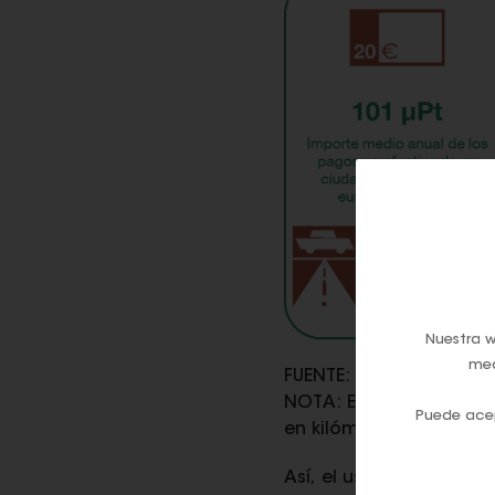
Nuestra w
med
FUENTE: Banco Central 
NOTA: El micropunto (µ
Puede acep
en kilómetros en coch
Así, el uso de billetes