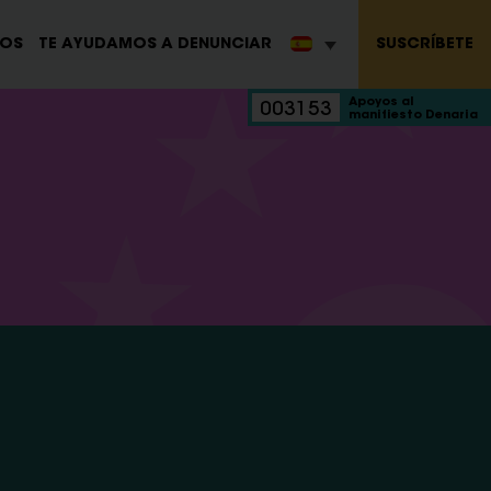
SUSCRÍBETE
ROS
TE AYUDAMOS A DENUNCIAR
Apoyos al
003153
manifiesto Denaria