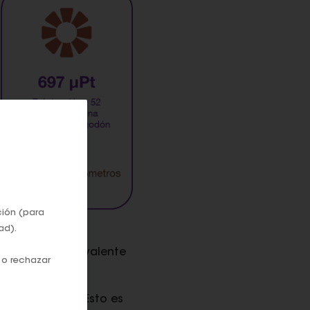
ción (para
ad).
 indica el equivalente
 o rechazar
 durante 8 km
. Esto es