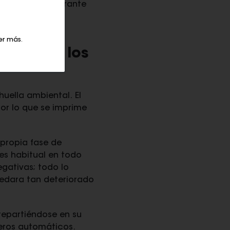
embotellada durante
 medio por su
er más
.
ntal de los
huella ambiental. El
por lo que se imprime
 propia fase de
es habitual en todo
gativas; todo lo
quedara tan deteriorado
 repartiéndose en su
jeros automáticos.