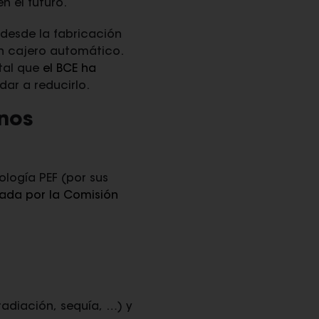
n el futuro.
 desde la fabricación
en cajero automático.
ntal que
el BCE ha
dar a reducirlo.
inos
ología PEF (por sus
ada por la Comisión
adiación, sequía, …) y