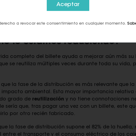
o de una camiseta o el consumo individual de agua 
Aceptar
 el
0,01% del impacto total
que genera un ciudadano
al.
derecho a revocar este consentimiento en cualquier momento.
Sab
s determinan el impacto ambie
ómo lo estamos reduciendo?
e vida completo del billete ayuda a mejorar aún más su 
que se reutiliza múltiples veces durante toda su vida, 
ue la fase de la distribución es más relevante que la
 impacto ambiental. Esta mayor importancia relativa 
ado grado de
reutilización
y no tiene connotaciones ne
ble sería que, tras pagar una vez con un billete, este 
irlo por otro recién fabricado.
e la fase de distribución supone el 82% de la huella,
l entre el transporte y el consumo eléctrico de los ca