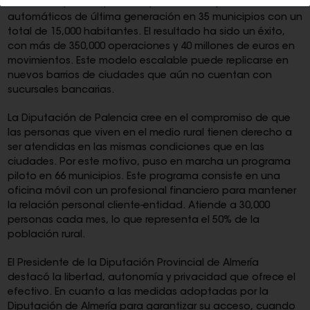
un modelo público-privado que instaló cajeros
automáticos de última generación en 35 municipios con un
total de 15,000 habitantes. El resultado ha sido un éxito,
con más de 350,000 operaciones y 40 millones de euros en
movimientos. Este modelo escalable puede replicarse en
nuevos barrios de ciudades que aún no cuentan con
sucursales bancarias.
La Diputación de Palencia cree en el compromiso de que
las personas que viven en el medio rural tienen derecho a
ser atendidas en las mismas condiciones que en las
ciudades. Por este motivo, puso en marcha un programa
piloto en 66 municipios. Este programa consiste en una
oficina móvil con un profesional financiero para mantener
la relación personal cliente-entidad. Atiende a 30,000
personas cada mes, lo que representa el 50% de la
población rural.
El Presidente de la Diputación Provincial de Almería
destacó la libertad, autonomía y privacidad que ofrece el
efectivo. En cuanto a las medidas adoptadas por la
Diputación de Almería para garantizar su acceso, cuando