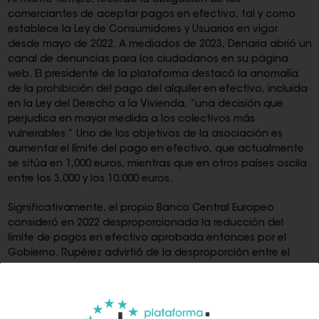
Al mismo tiempo, recordó la obligación de los
comerciantes de aceptar pagos en efectivo, tal y como
establece la Ley de Consumidores y Usuarios en vigor
desde mayo de 2022. A mediados de 2023, Denaria abrió un
canal de denuncias para los ciudadanos en su página
web. El presidente de la plataforma destacó la anomalía
de la prohibición del pago del alquiler en efectivo, incluida
en la Ley del Derecho a la Vivienda, “una decisión que
perjudica en mayor medida a los colectivos más
vulnerables.” Uno de los objetivos de la asociación es
aumentar el límite del pago en efectivo, que actualmente
se sitúa en 1,000 euros, mientras que en otros países oscila
entre los 3,000 y los 10,000 euros.
Significativamente, el propio Banco Central Europeo
consideró en 2022 desproporcionada la reducción del
límite de pagos en efectivo aprobada entonces por el
Gobierno. Rupérez advirtió de la desproporción entre el
límite de pagos en efectivo fijado en 1,000 euros por el
Gobierno de España y el tope de 10,000 euros de la
propuesta de la Comisión Europea. Criticó la obsesión por
asociar el dinero en efectivo con el fraude porque la