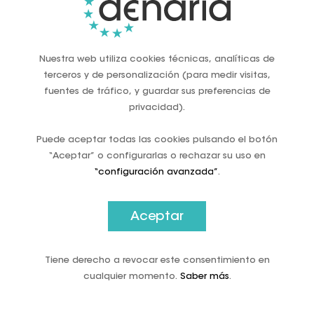
tecnología ha complicado la trazabilidad de los flujos
financieros ilegales. Señaló que el sindicato del Ministerio
de Hacienda español descubrió que los particulares más
ricos, las multinacionales y las grandes empresas
Nuestra web utiliza cookies técnicas, analíticas de
representan alrededor del 75% del fraude total. En
terceros y de personalización (para medir visitas,
comparación, los autónomos y los particulares sólo
fuentes de tráfico, y guardar sus preferencias de
representan el 11% de esta brecha fiscal.
privacidad).
A lo largo de la conferencia se hizo hincapié en que el
Puede aceptar todas las cookies pulsando el botón
efectivo es el medio de pago preferido por muchos
ciudadanos por varias razones, entre ellas la seguridad que
“Aceptar” o configurarlas o rechazar su uso en
proporciona, la garantía de privacidad y la facilidad para
“configuración avanzada”
.
controlar el gasto.
La situación del efectivo en España:
Aceptar
Necesidad de medidas eficaces y
buenas prácticas
Tiene derecho a revocar este consentimiento en
cualquier momento.
Saber más
.
Debido a la concentración bancaria y al cierre de
sucursales bancarias, la Diputación de Badajoz optó por