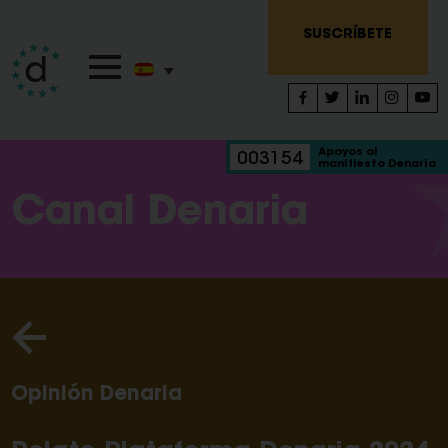
SUSCRÍBETE
Apoyos al
003154
manifiesto Denaria
Canal Denaria
Opinión Denaria