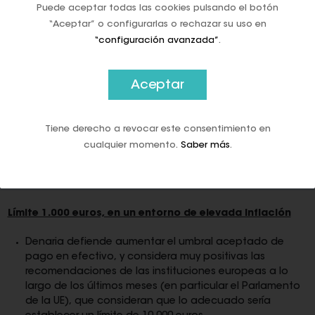
exponencial.
En el tercer trimestre, había 2,51 millones
Puede aceptar todas las cookies pulsando el botón
de estos dispositivos en España, lo que supone un
“Aceptar” o configurarlas o rechazar su uso en
crecimiento del 6,61% y es el nivel más alto desde que el
“configuración avanzada”
.
Banco de España recoge datos.
Estos datos se pueden poner en relación con el uso de
Aceptar
tarjetas. El pago con tarjeta sigue ganando terreno en
España y ya ha superado los 67.289 millones de euros y
los 2,1 millones de operaciones en el tercer trimestre, lo
Tiene derecho a revocar este consentimiento en
que supone alcanzar máximos históricos, según las
estadísticas de sistemas de pago del Banco de
cualquier momento.
Saber más
.
España.
Límite 1.000 euros, en un entorno de elevada inflación
Denaria defiende aumentar el umbral aceptado de
pago en efectivo, y considera muy positivas las
recomendaciones de las instituciones europeas a lo
largo de los últimos meses (en particular el Parlamento
de la UE), que consideran que lo adecuado sería