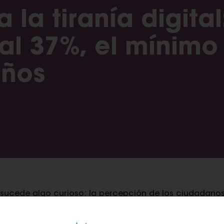
 la tiranía digital
al 37%, el mínimo
años
 sucede algo curioso: la percepción de los ciudadanos
 utilizan cada vez menos frente a las tarjetas. La caí
as y bizum- durante dos horas el pasado sábado 18 con