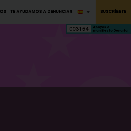
SUSCRÍBETE
ROS
TE AYUDAMOS A DENUNCIAR
Apoyos al
003154
manifiesto Denaria