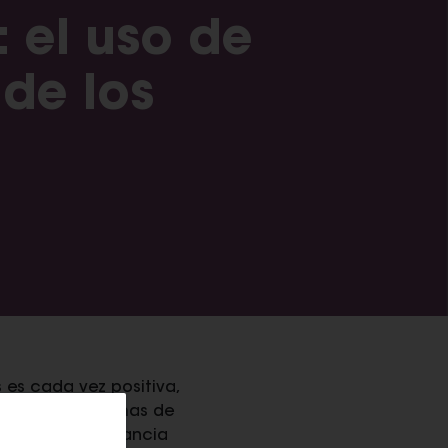
: el uso de
 de los
 es cada vez positiva,
da de los sistemas de
stató la importancia