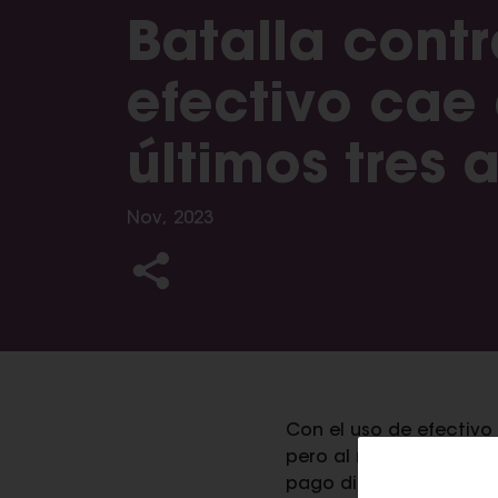
Batalla contra
efectivo cae 
últimos tres 
Nov, 2023
Con el uso de efectivo
pero al mismo tiempo lo
pago digitales -tarjet